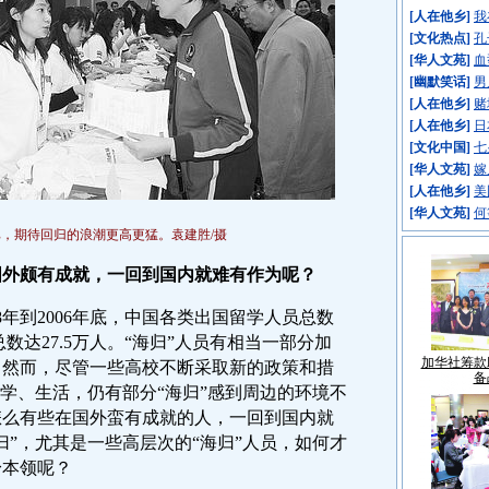
[
人在他乡
]
我
[
文化热点
]
孔
[
华人文苑
]
血
[
幽默笑话
]
男
[
人在他乡
]
赌
[
人在他乡
]
日
[
文化中国
]
七
[
华人文苑
]
嫁
[
人在他乡
]
美
[
华人文苑
]
何
，期待回归的浪潮更高更猛。袁建胜/摄
国外颇有成就，一回到国内就难有作为呢？
年到2006年底，中国各类出国留学人员总数
总数达27.5万人。“海归”人员有相当一部分加
加华社筹款
。然而，尽管一些高校不断采取新的政策和措
备
教学、生活，仍有部分“海归”感到周边的环境不
怎么有些在国外蛮有成就的人，一回到国内就
归”，尤其是一些高层次的“海归”人员，如何才
身本领呢？