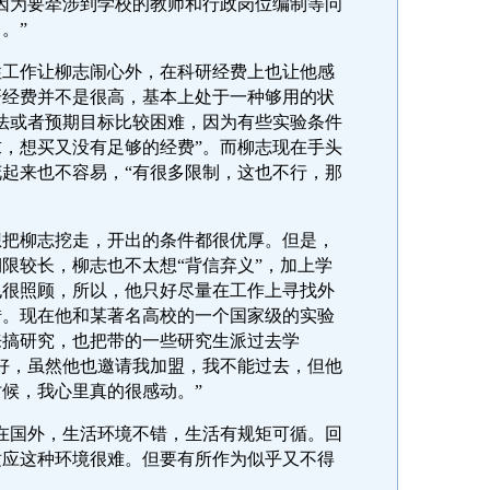
因为要牵涉到学校的教师和行政岗位编制等问
。”
作让柳志闹心外，在科研经费上也让他感
研经费并不是很高，基本上处于一种够用的状
法或者预期目标比较困难，因为有些实验条件
，想买又没有足够的经费”。而柳志现在手头
起来也不容易，“有很多限制，这也不行，那
柳志挖走，开出的条件都很优厚。但是，
限较长，柳志也不太想“背信弃义”，加上学
也很照顾，所以，他只好尽量在工作上寻找外
借。现在他和某著名高校的一个国家级的实验
来搞研究，也把带的一些研究生派过去学
好，虽然他也邀请我加盟，我不能过去，但他
候，我心里真的很感动。”
国外，生活环境不错，生活有规矩可循。回
适应这种环境很难。但要有所作为似乎又不得