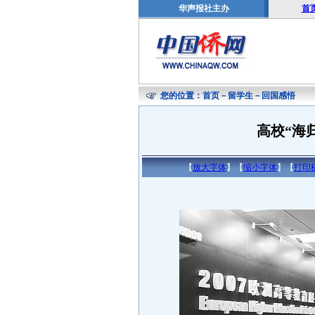
华声报社主办
首
您的位置：
首页
－
留学生
－
回国感悟
高校“海
【
放大字体
】【
缩小字体
】【
打印