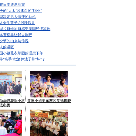
在日本遭遇地震
子的“太太”和李白的“职业”
型决定男人情变的动机
人会生孩子之N种后果
城拉斯维加斯感受美国经济凉热
本警察非让我去刷牙
夕节的由来与传说
人的误区
国小镇熏衣草园的理想下午
等“高手”把酒井法子带“坏”了
助华裔花滑小将
亚洲小姐美东赛区竞选揭晓
战冬奥