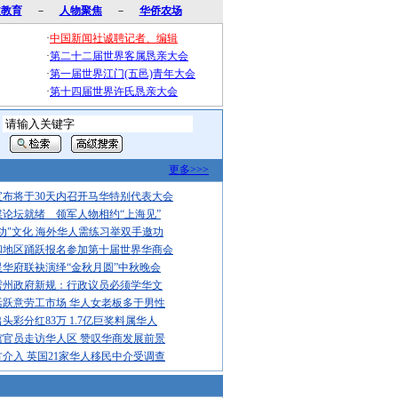
文教育
－
人物聚焦
－
华侨农场
·
中国新闻社诚聘记者、编辑
·
第二十二届世界客属恳亲大会
·
第一届世界江门(五邑)青年大会
·
第十四届世界许氏恳亲大会
更多>>>
布将于30天内召开马华特别代表大会
论坛就绪 领军人物相约“上海见”
功"文化 海外华人需练习举双手邀功
和地区踊跃报名参加第十届世界华商会
华府联袂演绎“金秋月圆”中秋晚会
雳州政府新规：行政议员必须学华文
活跃意劳工市场 华人女老板多于男性
头彩分红83万 1.7亿巨奖料属华人
馆官员走访华人区 赞叹华商发展前景
介入 英国21家华人移民中介受调查