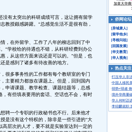
加拿大华裔
还没有太突出的科研成绩可言，这让拥有留学
侨网论坛
志教授颇感踌躇。“总感觉生活不是很有劲，
[
异域唐人
]
[
留学他乡
]
[
寻根问祖
]
，在外留学、工作了八年的柳志回到了中
[
回国发展
]
。“学校给的待遇也不错，从科研经费到办公
[
华文教育
]
惠，从这些方面来说还是可以的。”但是，也
[
华人视角
]
志还是感到了诸多有待改善的地方。
热点关注
很多事务性的工作都有每个教研室的专门
·
打压华人非
者，主要精力都放在课题上。但是，回到国内
·
中国人移民美
格，申请课题、教学检查、课题结题等，总感
·
弱势≠弱者 
格，有些填表要用的套话、空话也不会，有时
·
境外华商屡碰
·
华人何时迈
·
李绍麟就职 
聘一个专职的行政秘书也不行。后来他才
授是没有这个特权的，除非是一些引进的“大
似高层次的人才，要不就是实验室达到一定的