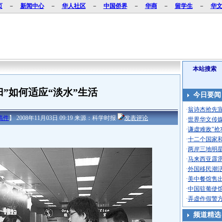
页
－
新闻中心
－
华人社区
－
中国侨界
－
华商
－
留学生
－
华
本站搜索
归”如何适应“淡水”生活
今日要闻
·
翁诗杰抢先宣
稿件
】 2008年11月03日 09:19 来源：科学时报
发表评论
·
世界华文传媒
·
谦虚难敌"抢
·
十二个国家
·
两岸三地明星
·
马来西亚霹
·
外国移民潮
·
美中餐馆售出
·
中国驻葡使
·
弄虚作假警方
频道精选