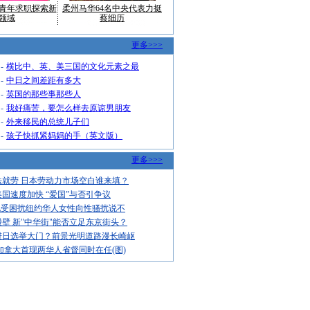
青年求职探索新
柔州马华64名中央代表力挺
领域
蔡细历
更多>>>
-
横比中、英、美三国的文化元素之最
-
中日之间差距有多大
-
英国的那些事那些人
-
我好痛苦，要怎么样去原谅男朋友
-
外来移民的总统儿子们
-
孩子快抓紧妈妈的手（英文版）
更多>>>
法就劳 日本劳动力市场空白谁来填？
国速度加快 “爱国”与否引争议
饱受困扰纽约华人女性向性骚扰说不
壁 新"中华街"能否立足东京街头？
进日选举大门？前景光明道路漫长崎岖
加拿大首现两华人省督同时在任(图)