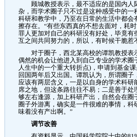
顾城教授表示，最不适应的是国内人
杂，而学术圈子只不过是这种感受中的一
科研和教学中，乃至在日常的生活中都会
擦存在。“有些东西真的不想去面对，耗
罪人更加对自己的科研没有好处，毕竟有
互之间共同努力的，所以，有时候干脆惹
对于圈子，西北某高校的谭凯教授表
偶然的机会让他进入到自己专业的学术圈
人生中的一个重大转折点)，申请到基金
回国两年后又出国。谭凯认为，所谓圈子，
应该有两层含义，一是以自身的学术科研
席之地，但这条路往往不易；二是善于处
够左右逢源，加上科研产出，自然会在圈
圈子外游离，确实是一件很难的事情，科
味着没有产出啊。”
调节改善
有资料显示，中国科学院院士中的81