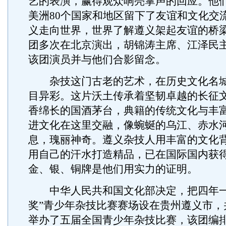
艺的表演，赢得观众响亮掌声的回应。他
美洲80个国家和地区留下了友谊和文化交
义走向世界，世界了解遵义架起友谊的桥
团多次在北京演出，胡锦涛主席、江泽民
该团演员并与他们合影留念。
杂技这门古老的艺术，在历史文化名城
目异彩。这片沃土传承着坚韧卓越的长征
香绵长的国酒茅台，典籍的传统文化与丰
进文化在这里交融，像蜿蜒的乌江、赤水
息，瑰丽神奇。遵义杂技人用丰富的文化
用自己的汗水打造精品，已在国际国内获得
金、银、铜牌是他们用实力的证明。
中华人民共和国文化部决定，把四年一
奖”青少年杂技比赛赛场设在贵州遵义市，
举办了五届全国青少年杂技比赛，该团编