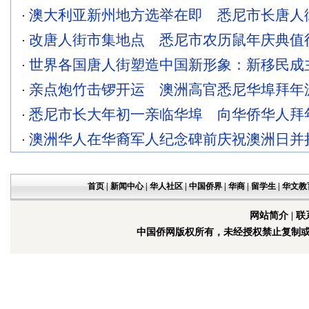
澳大利亚新州地方选举在即 悉尼市长唐人
·
改唐人街市集地点 悉尼市农历鼠年庆典值
·
世界各国唐人街塑造中国新形象：新移民成主
·
亲点炮竹击锣开运 澳洲高官悉尼华埠拜年
·
悉尼市长大年初一亲临华埠 向华侨华人拜
·
澳洲华人在华裔军人纪念碑前庆祝澳洲日并
·
首页
|
新闻中心
|
华人社区
|
中国侨界
|
华商
|
留学生
|
华文教
网站简介
|
联
中国侨网版权所有，未经授权禁止复制