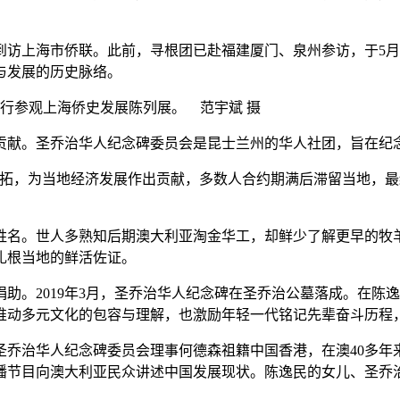
上海市侨联。此前，寻根团已赴福建厦门、泉州参访，于5月1
与发展的历史脉络。
一行参观上海侨史发展陈列展。 范宇斌 摄
圣乔治华人纪念碑委员会是昆士兰州的华人社团，旨在纪念18
，为当地经济发展作出贡献，多数人合约期满后滞留当地，最终
名。世人多熟知后期澳大利亚淘金华工，却鲜少了解更早的牧羊
扎根当地的鲜活佐证。
助。2019年3月，圣乔治华人纪念碑在圣乔治公墓落成。在陈
推动多元文化的包容与理解，也激励年轻一代铭记先辈奋斗历程
治华人纪念碑委员会理事何德森祖籍中国香港，在澳40多年
播节目向澳大利亚民众讲述中国发展现状。陈逸民的女儿、圣乔