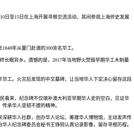
0日至15日在上海开展寻根交流活动，其间参观上海侨史发展
48年从厦门赴澳的300余名华工。
长眠异乡。遗憾的是，2017年当地野火焚毁早期华工木制墓
华工。火灾后发现的中文墓碑，让当地华人下定决心留存这段
逸民看来，纪念碑不仅填补澳大利亚早期华人史的空白，见证华
，传承华人坚韧不拔的精神。
来深耕华人社群，创办华人论坛、筹建华人博物馆，主动发声传
治华人纪念碑委员会秘书王铮则认真记录影像，留存寻根历程。