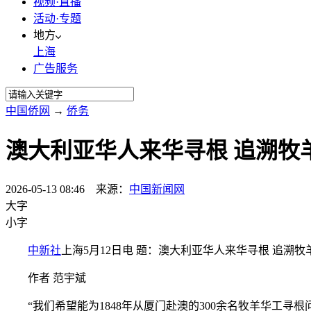
视频·直播
活动·专题
地方
上海
广告服务
中国侨网
→
侨务
澳大利亚华人来华寻根 追溯牧
2026-05-13 08:46 来源：
中国新闻网
大字
小字
中新社
上海5月12日电 题：澳大利亚华人来华寻根 追溯
作者 范宇斌
“我们希望能为1848年从厦门赴澳的300余名牧羊华工寻