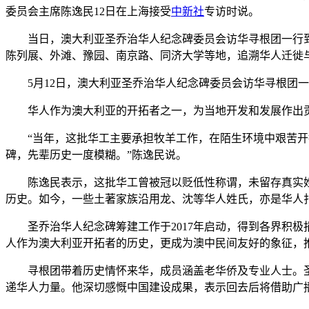
委员会主席陈逸民12日在上海接受
中新社
专访时说。
当日，澳大利亚圣乔治华人纪念碑委员会访华寻根团一行到访
陈列展、外滩、豫园、南京路、同济大学等地，追溯华人迁徙
5月12日，澳大利亚圣乔治华人纪念碑委员会访华寻根团
华人作为澳大利亚的开拓者之一，为当地开发和发展作出贡献。
“当年，这批华工主要承担牧羊工作，在陌生环境中艰苦开拓
碑，先辈历史一度模糊。”陈逸民说。
陈逸民表示，这批华工曾被冠以贬低性称谓，未留存真实姓
历史。如今，一些土著家族沿用龙、沈等华人姓氏，亦是华人
圣乔治华人纪念碑筹建工作于2017年启动，得到各界积极捐
人作为澳大利亚开拓者的历史，更成为澳中民间友好的象征，
寻根团带着历史情怀来华，成员涵盖老华侨及专业人士。圣乔
递华人力量。他深切感慨中国建设成果，表示回去后将借助广