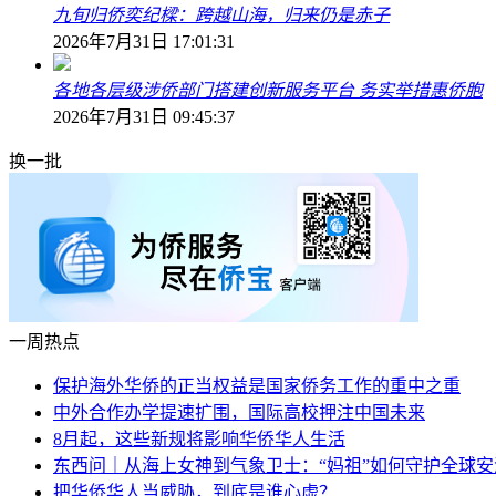
九旬归侨奕纪樑：跨越山海，归来仍是赤子
2026年7月31日 17:01:31
各地各层级涉侨部门搭建创新服务平台 务实举措惠侨胞
2026年7月31日 09:45:37
换一批
一周热点
保护海外华侨的正当权益是国家侨务工作的重中之重
中外合作办学提速扩围，国际高校押注中国未来
8月起，这些新规将影响华侨华人生活
东西问｜从海上女神到气象卫士：“妈祖”如何守护全球安
把华侨华人当威胁，到底是谁心虚？