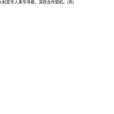
亚华人来华寻根，深挖合作契机。(完)