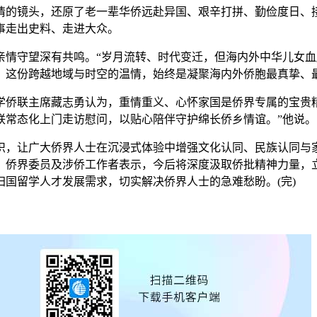
的镜头，还原了老一辈华侨远赴异国、艰辛打拼、勤俭度日、接
事走出史料、走进大众。
守望深有共鸣。“岁月流转、时代变迁，但海内外中华儿女血
。这份跨越地域与时空的温情，始终是凝聚海内外侨胞最真挚、
联主席藏志勇认为，重情重义、心怀家国是侨界专属的宝贵精
联常态化上门走访慰问，以贴心陪伴守护绵长侨乡情谊。”他说。
，让广大侨界人士在沉浸式体验中增强文化认同、民族认同与家
、侨界委员及涉侨工作者表示，今后将深度汲取侨批精神力量，
国留学人才发展需求，切实解决侨界人士的急难愁盼。(完)