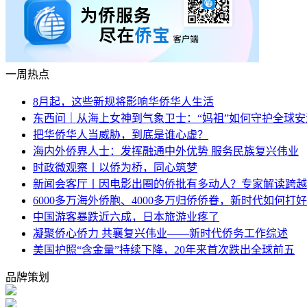
一周热点
8月起，这些新规将影响华侨华人生活
东西问｜从海上女神到气象卫士：“妈祖”如何守护全球安
把华侨华人当威胁，到底是谁心虚？
海内外侨界人士：发挥融通中外优势 服务民族复兴伟业
时政微观察丨以侨为桥，同心筑梦
新闻会客厅丨因电影出圈的侨批有多动人？专家解读跨越
6000多万海外侨胞、4000多万归侨侨眷，新时代如何打好
中国游客暴跌近六成，日本旅游业疼了
凝聚侨心侨力 共襄复兴伟业——新时代侨务工作综述
美国护照“含金量”持续下降，20年来首次跌出全球前五
品牌策划