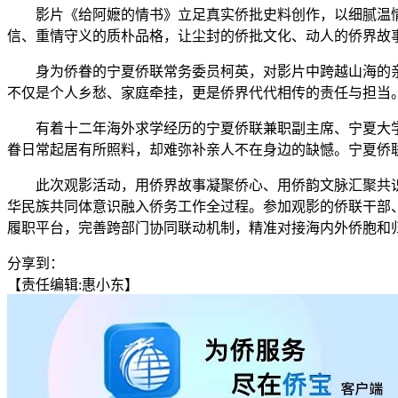
影片《给阿嬷的情书》立足真实侨批史料创作，以细腻温情
信、重情守义的质朴品格，让尘封的侨批文化、动人的侨界故
身为侨眷的宁夏侨联常务委员柯英，对影片中跨越山海的亲情
不仅是个人乡愁、家庭牵挂，更是侨界代代相传的责任与担当
有着十二年海外求学经历的宁夏侨联兼职副主席、宁夏大学侨
眷日常起居有所照料，却难弥补亲人不在身边的缺憾。宁夏侨
此次观影活动，用侨界故事凝聚侨心、用侨韵文脉汇聚共识
华民族共同体意识融入侨务工作全过程。参加观影的侨联干部
履职平台，完善跨部门协同联动机制，精准对接海内外侨胞和归
分享到：
【责任编辑:惠小东】