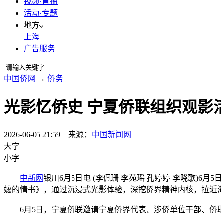
视频·直播
活动·专题
地方
上海
广告服务
中国侨网
→
侨务
光影忆侨史 宁夏侨联组织观影
2026-06-05 21:59 来源：
中国新闻网
大字
小字
中新网
银川6月5日电 (李佩珊 李苑瑶 孔婷婷 李晓歌
嬷的情书》，通过沉浸式光影体验，深挖侨界精神内核，拉近
6月5日，宁夏侨联邀请宁夏侨界代表、涉侨单位干部、侨