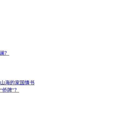
澜？
山海的家国情书
“侨牌”？