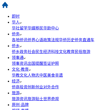
即时
华人
华社
留学
华媒
移民
华助中心
侨务
各地侨讯
侨界心语
政策法规
华侨历史
侨务直通车
侨乡
侨乡政务
社会民生
经济科技
文化教育
民俗旅游
领事通
领事资讯
出国提醒
签证护照
文化·教育
华教
文化
人物志
中医
美食
非遗
经济
侨商投资
创新创业
对外合作
旅游
旅游资讯
旅游贴士
世界奇观
原创·品牌