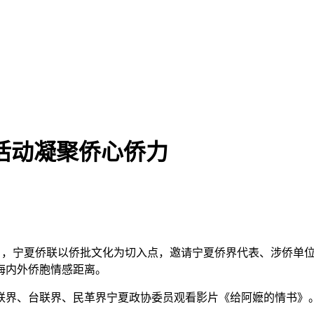
活动凝聚侨心侨力
)6月5日，宁夏侨联以侨批文化为切入点，邀请宁夏侨界代表、涉
海内外侨胞情感距离。
联界、台联界、民革界宁夏政协委员观看影片《给阿嬷的情书》。