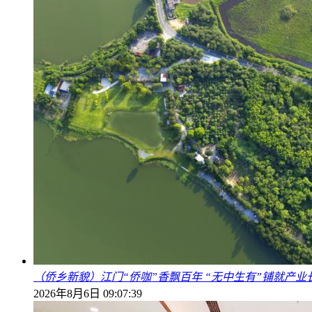
（侨乡新貌）江门“侨咖”香飘百年 “无中生有”铺就产业
2026年8月6日 09:07:39