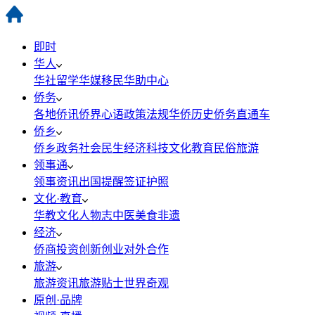
即时
华人
华社
留学
华媒
移民
华助中心
侨务
各地侨讯
侨界心语
政策法规
华侨历史
侨务直通车
侨乡
侨乡政务
社会民生
经济科技
文化教育
民俗旅游
领事通
领事资讯
出国提醒
签证护照
文化·教育
华教
文化
人物志
中医
美食
非遗
经济
侨商投资
创新创业
对外合作
旅游
旅游资讯
旅游贴士
世界奇观
原创·品牌