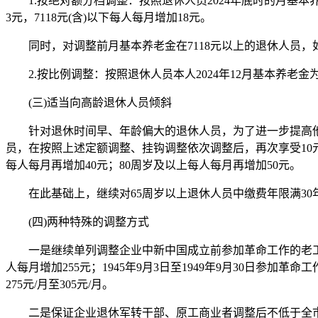
1.按绝对额分档调整：按照退休人员2024年底时的月基本养老
3元，7118元(含)以下每人每月增加18元。
同时，对调整前月基本养老金在7118元以上的退休人员，如果
2.按比例调整：按照退休人员本人2024年12月基本养老金为
(三)适当向高龄退休人员倾斜
针对退休时间早、年龄偏大的退休人员，为了进一步提高他们的
员，在按照上述定额调整、挂钩调整依次调整后，再次享受10元至
每人每月再增加40元；80周岁及以上每人每月再增加50元。
在此基础上，继续对65周岁以上退休人员中缴费年限满30
(四)两种特殊的调整方式
一是继续单列调整企业中新中国成立前参加革命工作的老工人退
人每月增加255元；1945年9月3日至1949年9月30日
275元/月至305元/月。
二是保证企业退休军转干部、原工商业者调整后不低于全市