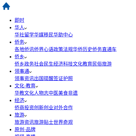
即时
华人
华社
留学
华媒
移民
华助中心
侨务
各地侨讯
侨界心语
政策法规
华侨历史
侨务直通车
侨乡
侨乡政务
社会民生
经济科技
文化教育
民俗旅游
领事通
领事资讯
出国提醒
签证护照
文化·教育
华教
文化
人物志
中医
美食
非遗
经济
侨商投资
创新创业
对外合作
旅游
旅游资讯
旅游贴士
世界奇观
原创·品牌