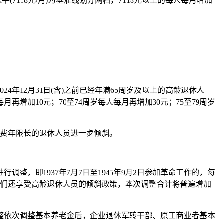
7118元/月)为基准线划分两档，7118元以上的每人每月增加
12月31日(含)之前已经年满65周岁及以上的高龄退休人
增加10元；70至74周岁每人每月再增加30元；75至79周岁
缴费年限长的退休人员进一步倾斜。
即1937年7月7日至1945年9月2日参加革命工作的，每
之上，他们还享受高龄退休人员的倾斜政策，本次调整合计将普遍增加
依次调整基本养老金后，企业退休军转干部、原工商业者基本