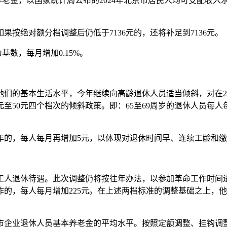
金，以国家统计局公布的2024年北京市居民人均可支配收入水平(
按绝对额分档调整后仍低于7136元的，还将补足到7136元。
基数，每月增加0.15%。
基本生活水平，今年继续向高龄退休人员适当倾斜，对在2024年
50元四个档次的倾斜政策。即：65至69周岁的退休人员每人每月再
年的，每人每月再增加5元，以体现对退休时间早、连续工龄和
休待遇。此次调整仍将按往年办法，以参加革命工作时间进行调整，
参加革命工作的，每人每月增加225元。在上述两档标准的调整基础
企业退休人员基本养老金的平均水平。按照定额调整、挂钩调整