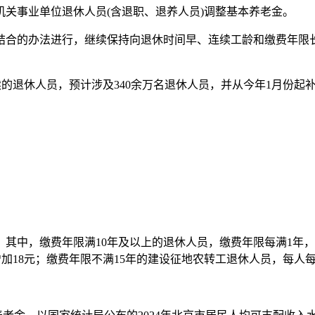
机关事业单位退休人员(含退职、退养人员)调整基本养老金。
合的办法进行，继续保持向退休时间早、连续工龄和缴费年限长
手续的退休人员，预计涉及340余万名退休人员，并从今年1月份
，缴费年限满10年及以上的退休人员，缴费年限每满1年，每月
增加18元；缴费年限不满15年的建设征地农转工退休人员，每人每