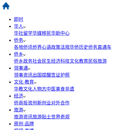
即时
华人
华社
留学
华媒
移民
华助中心
侨务
各地侨讯
侨界心语
政策法规
华侨历史
侨务直通车
侨乡
侨乡政务
社会民生
经济科技
文化教育
民俗旅游
领事通
领事资讯
出国提醒
签证护照
文化·教育
华教
文化
人物志
中医
美食
非遗
经济
侨商投资
创新创业
对外合作
旅游
旅游资讯
旅游贴士
世界奇观
原创·品牌