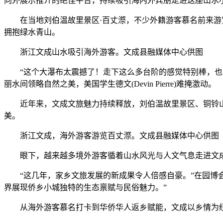
向外展示推介的绝佳平台，持续吸引海内外宾朋走进这座山水
在当地刘伯温故里景区·百丈漈，不少外籍游客慕名前来游览
拥抱绿水青山。
浙江文成山水吸引海外游客。文成县融媒体中心供图
“这个大瀑布太震撼了！走下这么多台阶的感觉特别棒，也是
丽水间领略自然之美，美国学生德文(Devin Pierre)难掩激动。
近年来，文成文旅魅力持续释放，刘伯温故里景区、铜铃山
美。
浙江文成，海外游客游览百丈漈。文成县融媒体中心供图
眼下，越来越多境外游客循着山水风光与人文气息走进文成
“这几年，家乡文旅发展的新成果令人倍感自豪。”在园博会
界展现侨乡小城独特的生态禀赋与民俗魅力。”
从海外游客慕名打卡到华侨华人返乡赋能，文成以乡情为纽