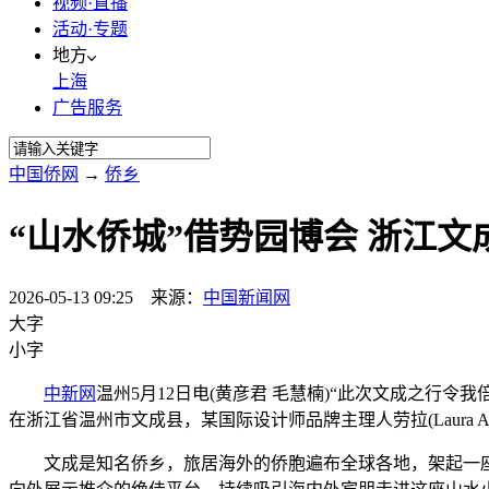
视频·直播
活动·专题
地方
上海
广告服务
中国侨网
→
侨乡
“山水侨城”借势园博会 浙江
2026-05-13 09:25 来源：
中国新闻网
大字
小字
中新网
温州5月12日电(黄彦君 毛慧楠)“此次文成之
在浙江省温州市文成县，某国际设计师品牌主理人劳拉(Laura 
文成是知名侨乡，旅居海外的侨胞遍布全球各地，架起一座中