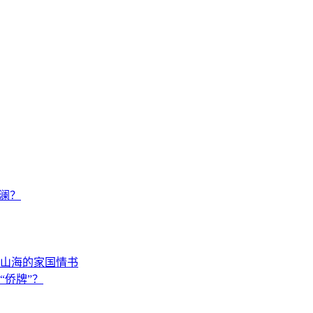
澜？
山海的家国情书
“侨牌”？