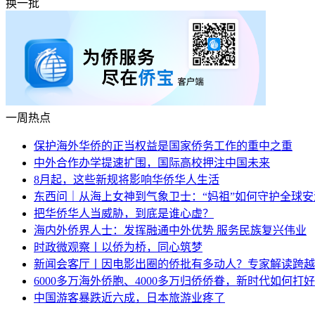
换一批
一周热点
保护海外华侨的正当权益是国家侨务工作的重中之重
中外合作办学提速扩围，国际高校押注中国未来
8月起，这些新规将影响华侨华人生活
东西问｜从海上女神到气象卫士：“妈祖”如何守护全球安
把华侨华人当威胁，到底是谁心虚？
海内外侨界人士：发挥融通中外优势 服务民族复兴伟业
时政微观察丨以侨为桥，同心筑梦
新闻会客厅丨因电影出圈的侨批有多动人？专家解读跨越
6000多万海外侨胞、4000多万归侨侨眷，新时代如何打好
中国游客暴跌近六成，日本旅游业疼了