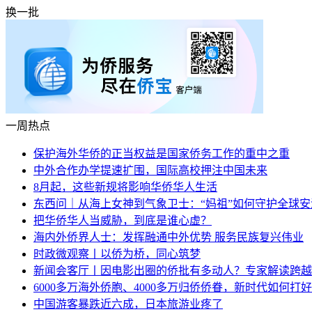
换一批
一周热点
保护海外华侨的正当权益是国家侨务工作的重中之重
中外合作办学提速扩围，国际高校押注中国未来
8月起，这些新规将影响华侨华人生活
东西问｜从海上女神到气象卫士：“妈祖”如何守护全球安
把华侨华人当威胁，到底是谁心虚？
海内外侨界人士：发挥融通中外优势 服务民族复兴伟业
时政微观察丨以侨为桥，同心筑梦
新闻会客厅丨因电影出圈的侨批有多动人？专家解读跨越
6000多万海外侨胞、4000多万归侨侨眷，新时代如何打好
中国游客暴跌近六成，日本旅游业疼了