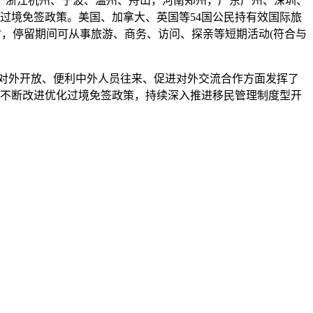
浙江杭州、宁波、温州、舟山，河南郑州，广东广州、深圳、
时过境免签政策。美国、加拿大、英国等54国公民持有效国际旅
小时，停留期间可从事旅游、商务、访问、探亲等短期活动(符合与
平对外开放、便利中外人员往来、促进对外交流合作方面发挥了
将不断改进优化过境免签政策，持续深入推进移民管理制度型开