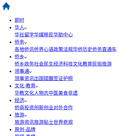
即时
华人
华社
留学
华媒
移民
华助中心
侨务
各地侨讯
侨界心语
政策法规
华侨历史
侨务直通车
侨乡
侨乡政务
社会民生
经济科技
文化教育
民俗旅游
领事通
领事资讯
出国提醒
签证护照
文化·教育
华教
文化
人物志
中医
美食
非遗
经济
侨商投资
创新创业
对外合作
旅游
旅游资讯
旅游贴士
世界奇观
原创·品牌