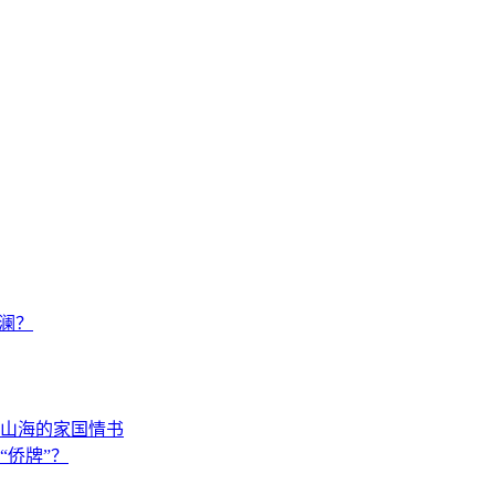
澜？
山海的家国情书
“侨牌”？