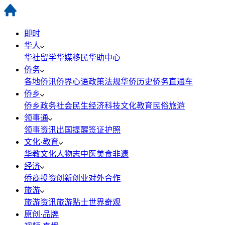
即时
华人
华社
留学
华媒
移民
华助中心
侨务
各地侨讯
侨界心语
政策法规
华侨历史
侨务直通车
侨乡
侨乡政务
社会民生
经济科技
文化教育
民俗旅游
领事通
领事资讯
出国提醒
签证护照
文化·教育
华教
文化
人物志
中医
美食
非遗
经济
侨商投资
创新创业
对外合作
旅游
旅游资讯
旅游贴士
世界奇观
原创·品牌