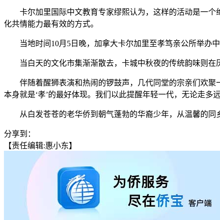
卡尔加里国际中文教育专家缪熙认为，这样的活动是一个绝佳
化共情能力最有效的方式。
当地时间10月5日晚，加拿大卡尔加里至孝笃亲公所举办中
当白天的文化市集渐渐散去，卡城中秋夜的传统韵味则在历
伴随着醒狮表演和热闹的锣鼓声，几代同堂的宗亲们欢聚一堂
本身就是‘孝’的最好体现。我们以此提醒年轻一代，无论走多
从白发苍苍的老华侨到朝气蓬勃的华裔少年，从温馨的同乡会
分享到：
【责任编辑:惠小东】