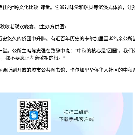
的“跨文化比较”课堂。它通过味觉和触觉等沉浸式体验，让
秋敬老联欢晚宴。(主办方供图)
史悠久的侨团中升腾。有近百年历史的卡尔加里至孝笃亲公所当
。公所主席陈志强在致辞中说：“中秋的核心是‘团圆’，我们公
远，都不要忘记孝亲敬祖的根。”
所到开放的城市公共图书馆，卡尔加里华侨华人社区的中秋系列