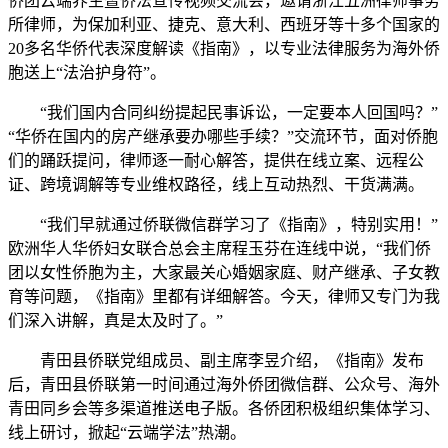
侨团云端养生暨侨法宣传视频交流会，邀请浙江五洲律师事务
所律师，为保加利亚、捷克、意大利、西班牙等十多个国家的
20多名华侨代表深度解读《指南》，以专业法律服务为海外侨
胞送上“法治护身符”。
“我们国内合同纠纷提起民事诉讼，一定要本人回国吗？”
“华侨在国内的房产继承要办哪些手续？”交流环节，面对侨胞
们的踊跃提问，律师逐一耐心解答，提供在线立案、远程公
证、跨境调解等专业维权路径，线上互动热烈、干货满满。
“我们早就通过侨联微信群学习了《指南》，特别实用！”
欧洲华人华侨妇女联合总会主席程玉芬在连线中说，“我们侨
团以女性侨胞为主，大家最关心婚姻家庭、财产继承、子女教
育等问题，《指南》里都有详细解答。今天，律师又专门为我
们深入讲解，真是太及时了。”
青田县侨联党组成员、副主席李昱介绍，《指南》发布
后，青田县侨联第一时间通过海外侨团微信群、公众号、海外
青田同乡会等多渠道推送电子版。各侨团积极组织集体学习、
线上研讨，掀起“云端学法”热潮。