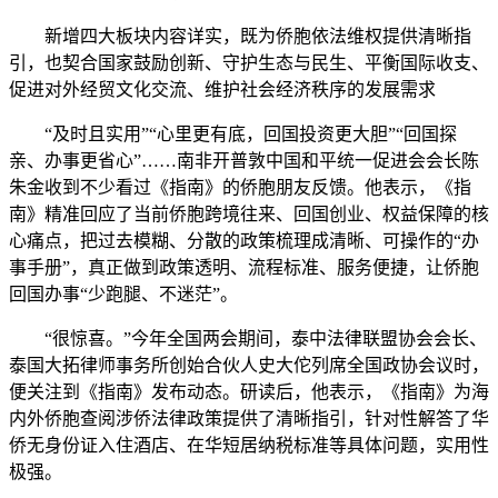
新增四大板块内容详实，既为侨胞依法维权提供清晰指
引，也契合国家鼓励创新、守护生态与民生、平衡国际收支、
促进对外经贸文化交流、维护社会经济秩序的发展需求
“及时且实用”“心里更有底，回国投资更大胆”“回国探
亲、办事更省心”……南非开普敦中国和平统一促进会会长陈
朱金收到不少看过《指南》的侨胞朋友反馈。他表示，《指
南》精准回应了当前侨胞跨境往来、回国创业、权益保障的核
心痛点，把过去模糊、分散的政策梳理成清晰、可操作的“办
事手册”，真正做到政策透明、流程标准、服务便捷，让侨胞
回国办事“少跑腿、不迷茫”。
“很惊喜。”今年全国两会期间，泰中法律联盟协会会长、
泰国大拓律师事务所创始合伙人史大佗列席全国政协会议时，
便关注到《指南》发布动态。研读后，他表示，《指南》为海
内外侨胞查阅涉侨法律政策提供了清晰指引，针对性解答了华
侨无身份证入住酒店、在华短居纳税标准等具体问题，实用性
极强。