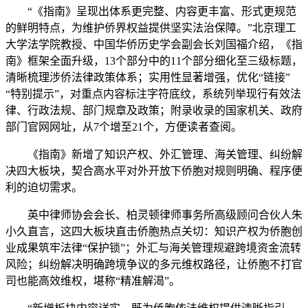
“《指南》呈现出体系更完整、内容更丰富、形式更规范
的鲜明特点，为维护侨界权益提供坚实法治保障。”北京理工
大学法学院教授、中国华侨历史学会副会长刘国福介绍，《指
南》框架全面升级，13个部分中的11个部分细化至三级标题，
清晰梳理涉侨法律政策体系；实用性显著增强，优化“链接”
“特别提示”，对重点内容标注字符底纹，系统列举现行有效法
律、行政法规、部门规章及政策；附录收录的国家机关、政府
部门官网网址，从7个增至21个，方便读者查阅。
《指南》新增了知识产权、外汇管理、海关管理、纠纷解
决四大板块，契合高水平对外开放下侨胞对规则明确、程序便
利的迫切需求。
英中律师协会会长、柏灵顿律师事务所高级顾问合伙人朱
小久直言，这四大板块直击侨胞热点关切：知识产权为侨胞创
业成果筑牢法律“保护锁”；外汇与海关管理规避跨境资金流转
风险；纠纷解决明确跨境争议的多元维权路径，让侨胞不打官
司也能高效维权，堪称“精准解渴”。