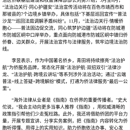
治区侨联基层建设和权益保障部部长刘勇介绍，5月至8月，
“法治边关行·同心护疆安”法治宣传活动将在百色市靖西市和
那坡县的7个边境乡镇举办，具体包括“下基层巡回宣传”“普法
沙龙”“巡回法庭调解矛盾纠纷”。11月，“法治边关行·情暖侨
胞心——普法固边促交流，同心筑梦护边疆”活动将在防城港
市防城区峒中口岸举办，重点面向防城港市防城区峒中镇归侨
侨眷、边关群众，开展法治宣传与法律服务，筑牢边境法治防
线。
李昱表示，作为中国著名侨乡，青田将持续擦亮“法治护
航”为侨服务品牌，常态化开展“法治护航·双招双引”法律沙
龙、“法治护航·跨境云讲坛”等系列涉外法治活动；通过“云端
普法+线上答疑+跨境解纷”模式，打通为侨法律服务“最后一公
里”。
“海外法律从业者是《指南》在侨界的重要传播者。”史大
佗说，“我会主动向更多当事人推荐《指南》，用权威清晰的
政策指引帮他们少走冤枉路。此外，我还将借助侨团的平台力
量，开展专题宣讲、分享实务案例，把《指南》内容转化为侨
胞听得懂、用得上的实用知识，助力侨胞依法办事、安心发