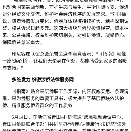
“新增板块内容详实，既为侨胞依法维权提供清晰指引，
也契合国家鼓励创新、守护生态与民生、平衡国际收支、促进
对外经贸文化交流、维护社会经济秩序的发展需求。”刘国福
说，随着侨情发展变化，侨胞群体规模持续扩大、结构深刻调
整，权益诉求日趋多元。这四大板块与侨界投资经营、资本往
来、公益捐赠、权益维护密切相关，对引进侨资、凝聚侨心、
保障侨益意义重大。
印尼客属联谊总会荣誉主席李满意表示：“《指南》就像
一座‘连心桥’，让我们无论身在何处，都能感受到家乡的温暖
与支持。”
多维发力 织密涉侨法律服务网
《指南》贴合基层侨联工作实际，内容权威实用、条理清
晰，是为侨服务的重要工具书，极大提升了基层侨联依法护
侨、精准服务侨界群众的工作质效
5月14日，在浙江省青田县“侨海通”跨境视频会议中心，
青田县侨联联合多部门共同举办“侨连心·健康行·法护航”海外