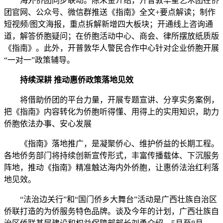
海外侨团同步联动。陈朱金介绍，开普敦华星艺术团在侨
团官网、公众号、微信群推送《指南》全文+要点解读；制作
短视频/图文海报，重点拆解新增四大板块；开通线上咨询通
道，解答侨胞疑问；在侨胞活动中心、商会、律所摆放纸质版
《指南》。此外，开普敦华人警民合作中心针对企业侨胞开展
“一对一”政策辅导。
持续深耕 推动惠侨政策落地见效
将借助侨团的平台力量，开展专题宣讲、分享实务案例，
把《指南》内容转化为侨胞听得懂、用得上的实用知识，助力
侨胞依法办事、安心发展
《指南》落地推广，是凝聚侨心、维护侨益的长期工程。
各地侨务部门将持续创新宣传形式，丰富传播载体、下沉服务
阵地，推动《指南》精准触达海内外侨胞，让惠侨法治红利落
地见效。
“法治边关行”和“国门侨乡大舞台”活动是广西壮族自治区
侨联打造的为侨服务特色品牌。谈及今年的计划，广西壮族自