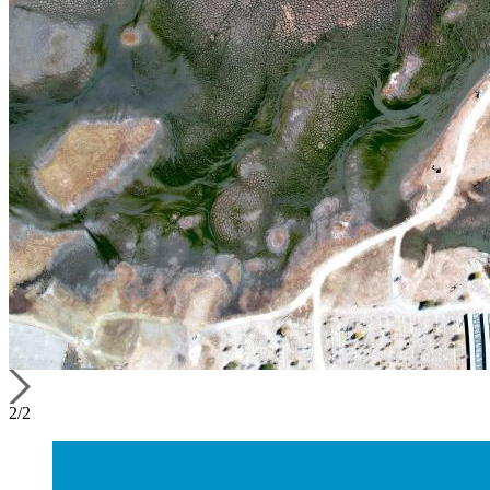
2
/
2