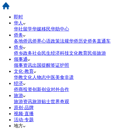
即时
华人
华社
留学
华媒
移民
华助中心
侨务
各地侨讯
侨界心语
政策法规
华侨历史
侨务直通车
侨乡
侨乡政务
社会民生
经济科技
文化教育
民俗旅游
领事通
领事资讯
出国提醒
签证护照
文化·教育
华教
文化
人物志
中医
美食
非遗
经济
侨商投资
创新创业
对外合作
旅游
旅游资讯
旅游贴士
世界奇观
原创·品牌
视频·直播
活动·专题
地方