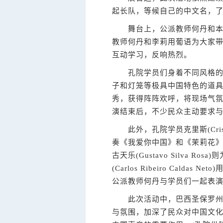
起长队，等候自己的中文名，
舞台上，公派教师何丹和本土中文教
教师何丹和李莉用葡语为大家
互动学习，反响热烈。
孔院学员们身着不同风格的汉
子和灯笼等极具中国特色的道
秀，获得阵阵欢呼，将现场气
演结束后，不少民众主动要求
此外，孔院学员克里斯(Cristiano
奏《我爱你中国》和《茉莉花》。司马
古天乐(Gustavo Silva 
(Carlos Ribeiro Cal
公派教师何丹与学员们一起表
此次活动中，巴西圣保罗州立
与氛围，加深了民众对中国文