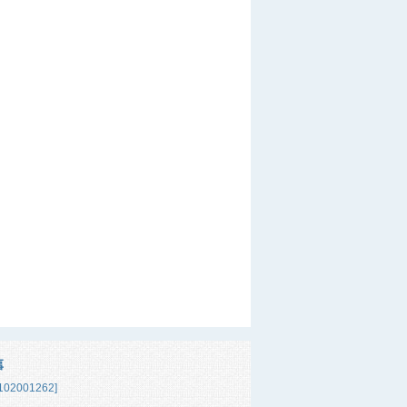
事
02001262]