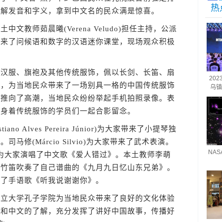
热
了解发音和字义，拿到中文名的民众满是惊喜。
师茹晨曦(Verena Veludo)担任主持，公派
带来了问候语和数字的汉语迷你课堂，现场观众积极
服、旗袍及其他传统服饰，佩以长剑、长笛、扇
20
具，为当地民众带来了一场别具一格的中国传统服饰
乌镇
氛推向了高潮，当地民众纷纷举起手机拍照录像。表
与身着传统服饰的学员们一起合影留念。
 Alves Pereira Júnior)为大家带来了小提琴独
修(Márcio Silvio)为大家带来了武术表演。
NA
Rosa)则为大家演唱了中文歌《爱人错过》。本土教师李萌
das Neto)用竹笛吹奏了自己谱曲的《九月九日忆山东兄弟》。
演了手语歌《听我说谢谢你》。
大学孔子学院为当地民众带来了良好的文化体验
化和中文的了解，充分发挥了讲好中国故事，传播好