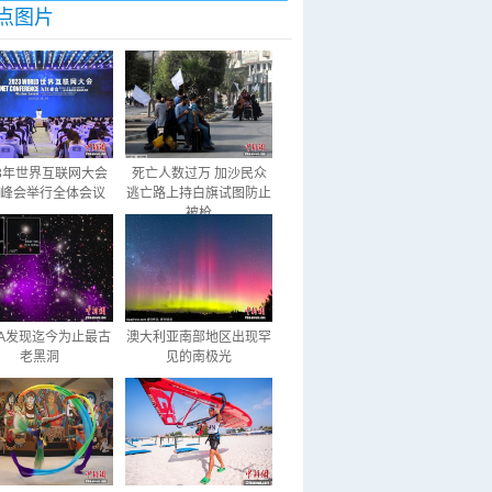
点图片
23年世界互联网大会
死亡人数过万 加沙民众
峰会举行全体会议
逃亡路上持白旗试图防止
被枪
SA发现迄今为止最古
澳大利亚南部地区出现罕
老黑洞
见的南极光