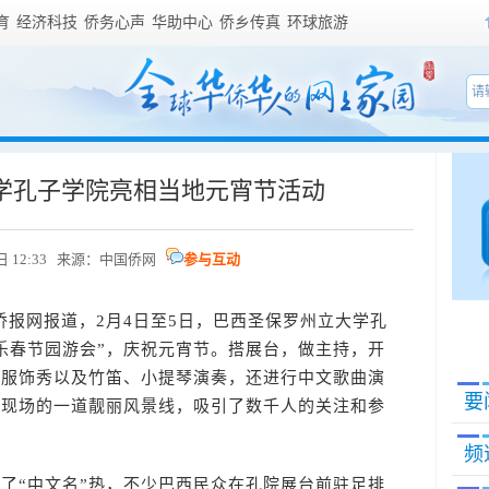
育
经济科技
侨务心声
华助中心
侨乡传真
环球旅游
学孔子学院亮相当地元宵节活动
日 12:33 来源：
中国侨网
参与互动
报网报道，2月4日至5日，巴西圣保罗州立大学孔
乐春节园游会”，庆祝元宵节。搭展台，做主持，开
统服饰秀以及竹笛、小提琴演奏，还进行中文歌曲演
要
为现场的一道靓丽风景线，吸引了数千人的关注和参
频
“中文名”热，不少巴西民众在孔院展台前驻足排