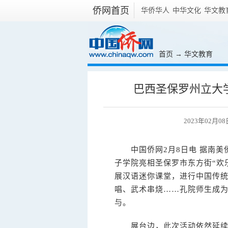
侨网首页
华侨华人
中华文化
华文教
首页
→
华文教育
巴西圣保罗州立大
2023年02月08
中国侨网2月8日电 据南美侨
子学院亮相圣保罗市东方街“欢
展汉语迷你课堂，进行中国传
唱、武术串烧……孔院师生成
与。
展台边，此次活动依然延续了