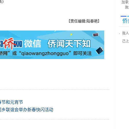
)
加拿
敦
侨
【责任编辑:陆春艳】
我人
己上
春节和元宵节
同乡联谊会举办新春快闪活动