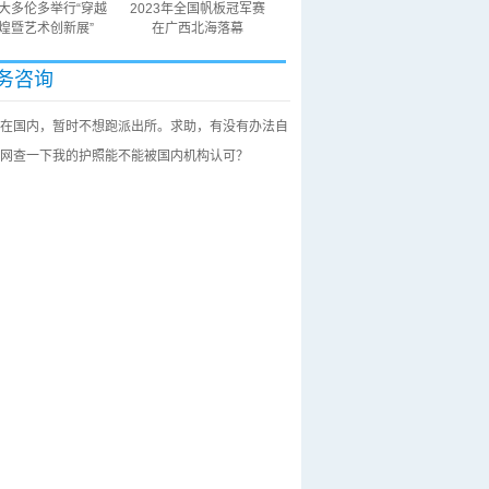
大多伦多举行“穿越
2023年全国帆板冠军赛
煌暨艺术创新展”
在广西北海落幕
务咨询
在国内，暂时不想跑派出所。求助，有没有办法自
网查一下我的护照能不能被国内机构认可？