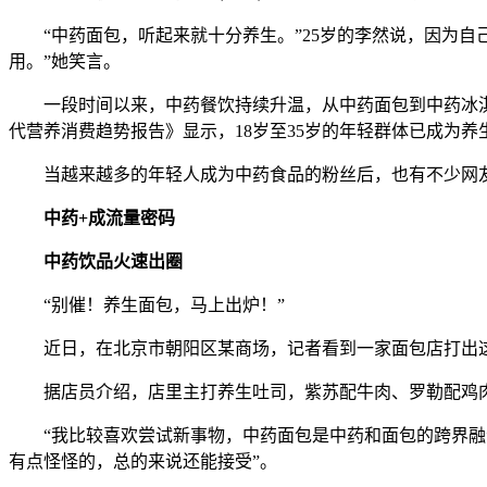
“中药面包，听起来就十分养生。”25岁的李然说，因为自
用。”她笑言。
一段时间以来，中药餐饮持续升温，从中药面包到中药冰淇
代营养消费趋势报告》显示，18岁至35岁的年轻群体已成为养生
当越来越多的年轻人成为中药食品的粉丝后，也有不少网友
中药+成流量密码
中药饮品火速出圈
“别催！养生面包，马上出炉！”
近日，在北京市朝阳区某商场，记者看到一家面包店打出这
据店员介绍，店里主打养生吐司，紫苏配牛肉、罗勒配鸡肉、
“我比较喜欢尝试新事物，中药面包是中药和面包的跨界融合
有点怪怪的，总的来说还能接受”。