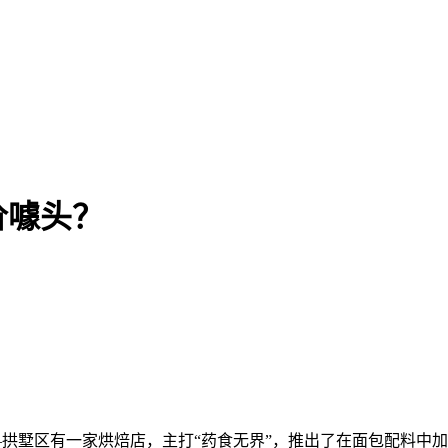
价噱头？
拱墅区有一家烘焙店，主打“药食无界”，推出了在面包配料中