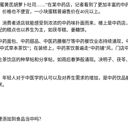
黄芪胡萝卜吐司……”在某中药店，记者看到了更加丰富的中
价格也不便宜，一小块蛋糕普遍售价在40元以上。
消费者进店就能感受到浓浓的中药味扑面而来，楼上是中药店，
配的糕点也以养生为主，如茯苓糕、姜糖饼。
药面包、中药甜品、中医药膳餐厅等中药餐饮业态持续涌现，中
新中式草本茶饮”；在装修上，中药茶饮普遍走“中药铺”风，门
饮店的种草帖和分享帖，如雨后春笋般涌现。决明子、茯苓、
。
年轻人对于中医学的认可以及对养生需求的增加，是中药饮品能
求。
添加到食品当中吗？