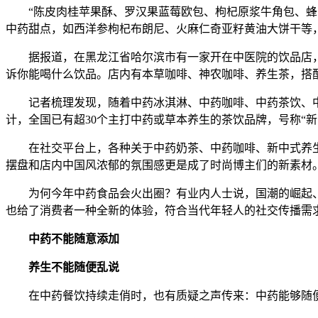
“陈皮肉桂苹果酥、罗汉果蓝莓欧包、枸杞原浆牛角包、蜂蜜
中药甜点，如西洋参枸杞布朗尼、火麻仁奇亚籽黄油大饼干等，
据报道，在黑龙江省哈尔滨市有一家开在中医院的饮品店，
诉你能喝什么饮品。店内有本草咖啡、神农咖啡、养生茶，搭
记者梳理发现，随着中药冰淇淋、中药咖啡、中药茶饮、中
计，全国已有超30个主打中药或草本养生的茶饮品牌，号称“
在社交平台上，各种关于中药奶茶、中药咖啡、新中式养生茶
摆盘和店内中国风浓郁的氛围感更是成了时尚博主们的新素材
为何今年中药食品会火出圈？有业内人士说，国潮的崛起、
也给了消费者一种全新的体验，符合当代年轻人的社交传播需
中药不能随意添加
养生不能随便乱说
在中药餐饮持续走俏时，也有质疑之声传来：中药能够随便