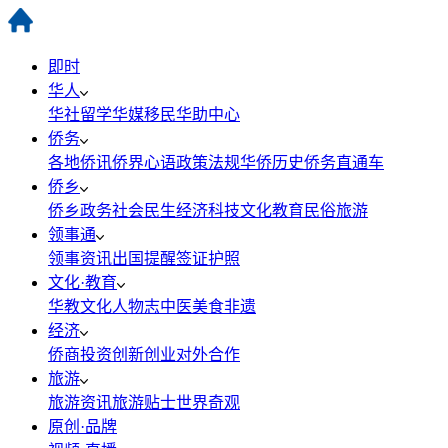
即时
华人
华社
留学
华媒
移民
华助中心
侨务
各地侨讯
侨界心语
政策法规
华侨历史
侨务直通车
侨乡
侨乡政务
社会民生
经济科技
文化教育
民俗旅游
领事通
领事资讯
出国提醒
签证护照
文化·教育
华教
文化
人物志
中医
美食
非遗
经济
侨商投资
创新创业
对外合作
旅游
旅游资讯
旅游贴士
世界奇观
原创·品牌