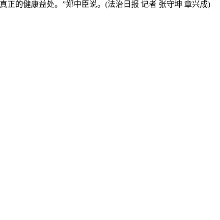
健康益处。”郑中臣说。(法治日报 记者 张守坤 章兴成)