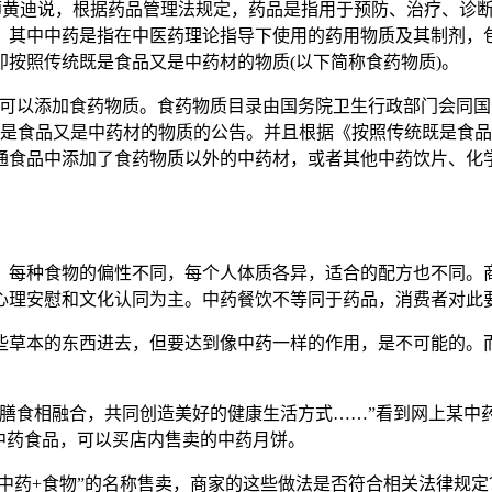
黄迪说，根据药品管理法规定，药品是指用于预防、治疗、诊断
。其中中药是指在中医药理论指导下使用的药用物质及其制剂，
按照传统既是食品又是中药材的物质(以下简称食药物质)。
以添加食药物质。食药物质目录由国务院卫生行政部门会同国务
既是食品又是中药材的物质的公告。并且根据《按照传统既是食
通食品中添加了食药物质以外的中药材，或者其他中药饮片、化
？
每种食物的偏性不同，每个人体质各异，适合的配方也不同。商
心理安慰和文化认同为主。中药餐饮不等同于药品，消费者对此
草本的东西进去，但要达到像中药一样的作用，是不可能的。而
食相融合，共同创造美好的健康生活方式……”看到网上某中
中药食品，可以买店内售卖的中药月饼。
中药+食物”的名称售卖，商家的这些做法是否符合相关法律规定