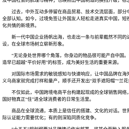
及中国社会的肌理与精神；也映照出中国制造的换挡升级，标志
过去，中外互动多停留在商品贸易、技术交流层面，部分中
全部认知。如今，过境免签让外国友人轻松走进真实中国，短
化共情的新境界。
新一代中国企业扬帆出海，也走出一条与前辈截然不同的进阶
设，在全球市场树立崭新形象。
“无论身处世界哪个角落，你身边的物品很可能产自中国。”
造早已超越“平价好用”的标签，成为美好生活的重要来源。
对国际市场需求的敏锐感知与快速响应，让中国品牌在海外更
义乌商家就完成打样和量产，顺手还开发出“双手遮阳帽”“兰
不仅如此，中国跨境电商平台构建起现成的全球销售网络，
国好物真正“住”进全球消费者的日常生活里。
商品在全球流通，本质上是信任的搭建、文化的对话。世界
际认证能力需要优化；有的则深陷同质化竞争。