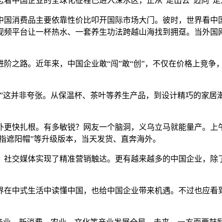
着中国企业的全球化征程已进入深水区，正从“走出去”迈向“走
国消费品主要依靠性价比叩开国际市场大门。彼时，世界看中国
视频平台让一杯热水、一套养生功法跨越山海找到拥趸。当外国网
之路。近年来，中国企业敢“闯”敢“创”，不仅在价格上竞争
这并非夸张。从保温杯、茶叶等养生产品，到设计精巧的家居
快扎根。有多敏锐？网友一个脑洞，义乌立马就能量产。上午
花指遮阳帽”等升级版本，当天发货、直奔海外。
社交媒体实现了精准营销触达。更有越来越多的中国企业，除了
在中式生活中读懂中国，也给中国企业带来机遇。不过也应看到