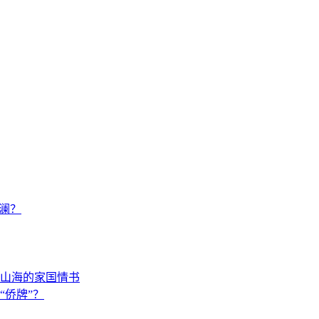
澜？
山海的家国情书
“侨牌”？