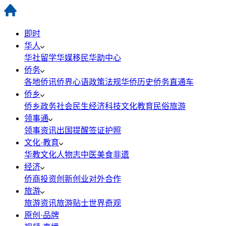
即时
华人
华社
留学
华媒
移民
华助中心
侨务
各地侨讯
侨界心语
政策法规
华侨历史
侨务直通车
侨乡
侨乡政务
社会民生
经济科技
文化教育
民俗旅游
领事通
领事资讯
出国提醒
签证护照
文化·教育
华教
文化
人物志
中医
美食
非遗
经济
侨商投资
创新创业
对外合作
旅游
旅游资讯
旅游贴士
世界奇观
原创·品牌