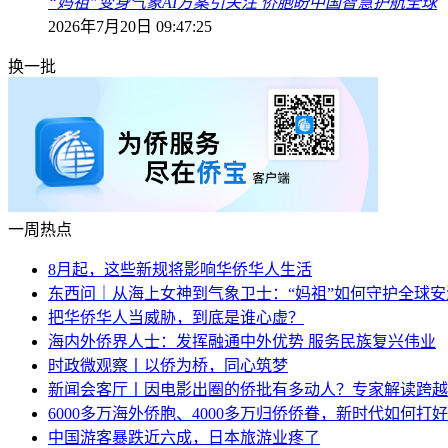
“妈祖”变身气象AI方案引关注 侨胞盼中国智慧护航全球
2026年7月20日 09:47:25
换一批
一周热点
8月起，这些新规将影响华侨华人生活
东西问｜从海上女神到气象卫士：“妈祖”如何守护全球安
把华侨华人当威胁，到底是谁心虚？
海内外侨界人士：发挥融通中外优势 服务民族复兴伟业
时政微观察丨以侨为桥，同心筑梦
新闻会客厅丨因电影出圈的侨批有多动人？专家解读跨越
6000多万海外侨胞、4000多万归侨侨眷，新时代如何打好
中国游客暴跌近六成，日本旅游业疼了