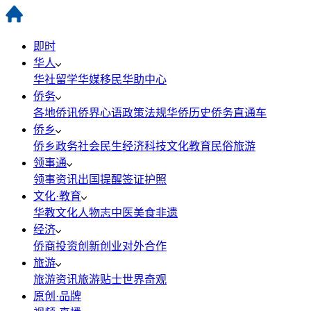
即时
华人
华社
留学
华媒
移民
华助中心
侨务
各地侨讯
侨界心语
政策法规
华侨历史
侨务直通车
侨乡
侨乡政务
社会民生
经济科技
文化教育
民俗旅游
领事通
领事资讯
出国提醒
签证护照
文化·教育
华教
文化
人物志
中医
美食
非遗
经济
侨商投资
创新创业
对外合作
旅游
旅游资讯
旅游贴士
世界奇观
原创·品牌