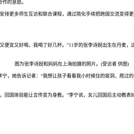
合作的意愿。
排更多师生互访和联合课程，通过简化手续把跨国交流变得更
便宜又好喝，我喝了好几杯。”11岁的张李诗婗出生在丹麦，
图为张李诗婗和妈妈在上海拍摄的照片。(受访者 供图)
，她告诉记者：“我想让孩子看看我小时候住的窑洞、爬过的
回国体验能让言传变为身教。”李宁说，女儿回国后主动教表妹