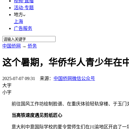
视频·直播
活动·专题
地方
上海
广告服务
中国侨网
→
侨务
这个暑期，华侨华人青少年在
2025-07-07 09:31 来源：
中国侨网微信公众号
大字
小字
前往国风工作坊绘制脸谱、在重庆体验轻轨穿楼、于玉门关前
当高铁速度遇见剪纸匠心
意大利中意国际学校的夏令营师生们在川渝地区开启了一场