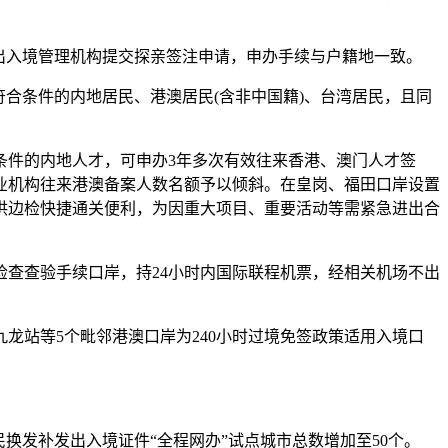
出入境管理机构提交探亲签注申请，申办手续与户籍地一致。
合条件的内地居民、港澳居民(含非中国籍)、台湾居民，且同
。
件的内地人才，可申办3年多次有效往来香港、澳门人才签
业机构往来港澳备案人数名额予以倾斜。在皇岗、福田口岸设置
供边检快捷通关便利，为因重大项目、重要活动等需紧急进出合
检查查验手续口岸，持24小时内国际联程机票，经相关机场不出
龙站等5个毗邻港澳口岸为240小时过境免签政策适用入境口
发补发出入境证件“全程网办”试点城市总数增加至50个。