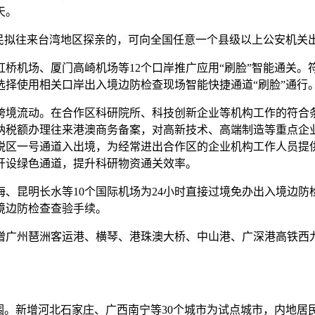
天。
拟往来台湾地区探亲的，可向全国任意一个县级以上公安机关
场、厦门高崎机场等12个口岸推广应用“刷脸”智能通关。符
择使用相关口岸出入境边防检查现场智能快捷通道“刷脸”通行
境流动。在合作区科研院所、科技创新企业等机构工作的符合条
纳税额办理往来港澳商务备案，对高新技术、高端制造等重点企
税区一号通道入出境，为经常进出合作区的企业机构工作人员提
开设绿色通道，提升科研物资通关效率。
昆明长水等10个国际机场为24小时直接过境免办出入境边防
境边防检查查验手续。
广州琶洲客运港、横琴、港珠澳大桥、中山港、广深港高铁西九
新增河北石家庄、广西南宁等30个城市为试点城市，内地居民换