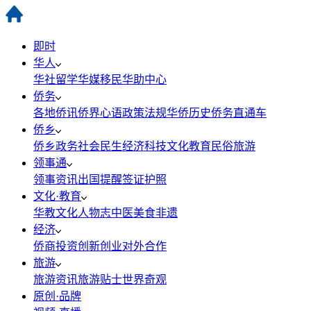
即时
华人
华社
留学
华媒
移民
华助中心
侨务
各地侨讯
侨界心语
政策法规
华侨历史
侨务直通车
侨乡
侨乡政务
社会民生
经济科技
文化教育
民俗旅游
领事通
领事资讯
出国提醒
签证护照
文化·教育
华教
文化
人物志
中医
美食
非遗
经济
侨商投资
创新创业
对外合作
旅游
旅游资讯
旅游贴士
世界奇观
原创·品牌