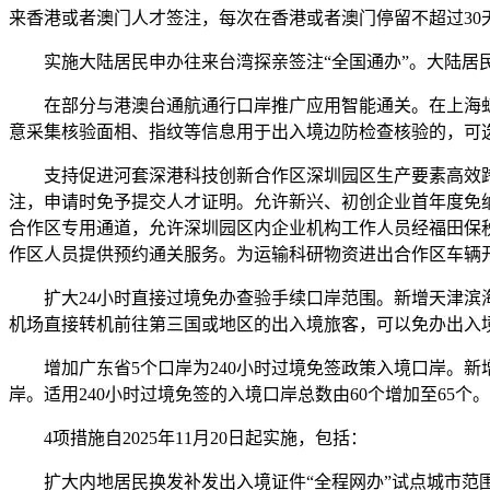
来香港或者澳门人才签注，每次在香港或者澳门停留不超过30
实施大陆居民申办往来台湾探亲签注“全国通办”。大陆居民
在部分与港澳台通航通行口岸推广应用智能通关。在上海虹桥机
意采集核验面相、指纹等信息用于出入境边防检查核验的，可选
支持促进河套深港科技创新合作区深圳园区生产要素高效跨
注，申请时免予提交人才证明。允许新兴、初创企业首年度免
合作区专用通道，允许深圳园区内企业机构工作人员经福田保
作区人员提供预约通关服务。为运输科研物资进出合作区车辆
扩大24小时直接过境免办查验手续口岸范围。新增天津滨海、
机场直接转机前往第三国或地区的出入境旅客，可以免办出入
增加广东省5个口岸为240小时过境免签政策入境口岸。新增
岸。适用240小时过境免签的入境口岸总数由60个增加至65个。
4项措施自2025年11月20日起实施，包括：
扩大内地居民换发补发出入境证件“全程网办”试点城市范围。