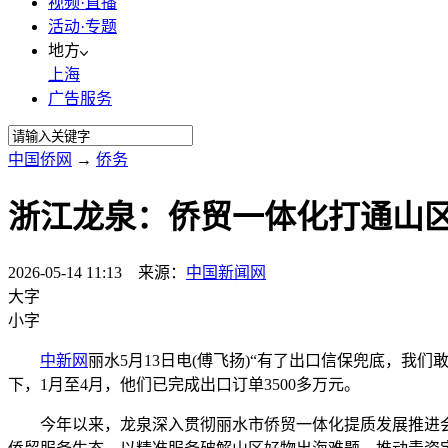
视频·直播
活动·专题
地方
上海
广告服务
中国侨网
→
侨务
浙江龙泉：侨贸一体化打通山
2026-05-14 11:13 来源：
中国新闻网
大字
小字
中新网
丽水5月13日电(傅飞扬)“有了出口信保兜底，
下，1月至4月，他们已完成出口订单3500多万元。
今年以来，龙泉深入贯彻丽水市侨贸一体化提质发展推进会精