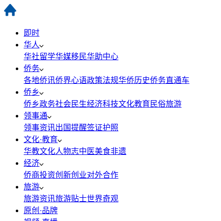
即时
华人
华社
留学
华媒
移民
华助中心
侨务
各地侨讯
侨界心语
政策法规
华侨历史
侨务直通车
侨乡
侨乡政务
社会民生
经济科技
文化教育
民俗旅游
领事通
领事资讯
出国提醒
签证护照
文化·教育
华教
文化
人物志
中医
美食
非遗
经济
侨商投资
创新创业
对外合作
旅游
旅游资讯
旅游贴士
世界奇观
原创·品牌