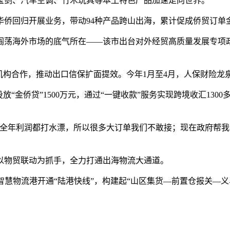
宝剑、汽车空调、竹木玩具等本土特色产品加速走向世界。
回归开展业务，带动94种产品跨山出海，累计促成侨贸订单金额2
海外市场的底气所在——该市出台对外经贸高质量发展专项政策
合作，推动出口信保扩面提效。今年1月至4月，人保财险龙泉
侨贷”1500万元，通过“一键收款”服务实现跨境收汇1300多
年利润都打水漂，所以很多大订单我们不敢接；现在政府帮我
物贸联动为抓手，全力打通出海物流大通道。
智慧物流港开通“陆港快线”，构建起“山区集货—前置仓报关—