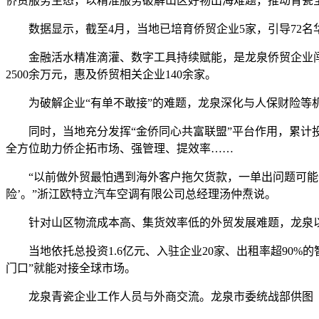
侨贸服务生态，以精准服务破解山区好物出海难题，推动青瓷
数据显示，截至4月，当地已培育侨贸企业5家，引导72名华侨
金融活水精准滴灌、数字工具持续赋能，是龙泉侨贸企业闯荡
2500余万元，惠及侨贸相关企业140余家。
为破解企业“有单不敢接”的难题，龙泉深化与人保财险等机构
同时，当地充分发挥“金侨同心共富联盟”平台作用，累计投放“金
全方位助力侨企拓市场、强管理、提效率……
“以前做外贸最怕遇到海外客户拖欠货款，一单出问题可能全
险’。”浙江欧特立汽车空调有限公司总经理汤仲焘说。
针对山区物流成本高、集货效率低的外贸发展难题，龙泉以
当地依托总投资1.6亿元、入驻企业20家、出租率超90%的
门口”就能对接全球市场。
龙泉青瓷企业工作人员与外商交流。龙泉市委统战部供图