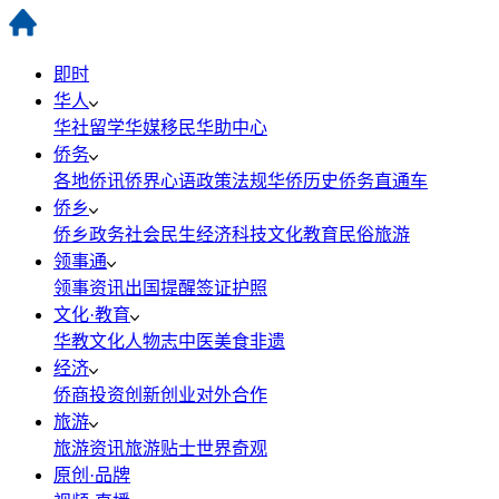
即时
华人
华社
留学
华媒
移民
华助中心
侨务
各地侨讯
侨界心语
政策法规
华侨历史
侨务直通车
侨乡
侨乡政务
社会民生
经济科技
文化教育
民俗旅游
领事通
领事资讯
出国提醒
签证护照
文化·教育
华教
文化
人物志
中医
美食
非遗
经济
侨商投资
创新创业
对外合作
旅游
旅游资讯
旅游贴士
世界奇观
原创·品牌