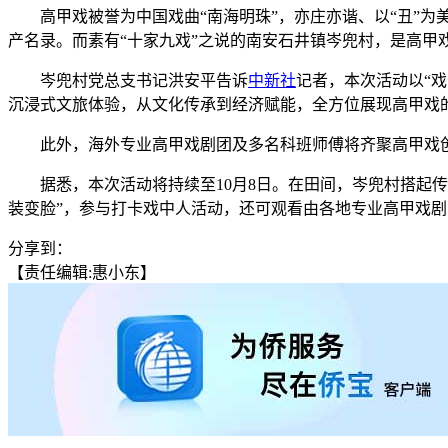
高甲戏被誉为中国戏曲“南海明珠”，亦庄亦谐、以“丑”为美
产名录。而素有“十家九戏”之说的南安石井镇岑兜村，是高甲
岑兜村党总支书记洪安平告诉
中新社
记者，本次活动以“戏
沉浸式文旅体验，从文化传承到经济赋能，全方位展现高甲戏
此外，海外专业高甲戏剧团及多名科班师傅将齐聚高甲戏创
据悉，本次活动将持续至10月8日。在田间，岑兜村搭起传统
装变脸”，参与打卡戏中人活动，还可观看由各地专业高甲戏剧
分享到：
【责任编辑:惠小东】