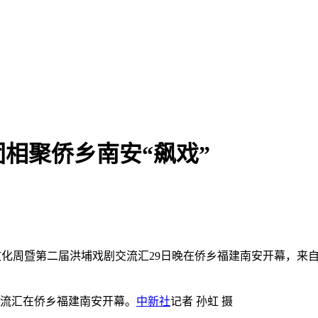
相聚侨乡南安“飙戏”
下高甲戏文化周暨第二届洪埔戏剧交流汇29日晚在侨乡福建南安开幕
剧交流汇在侨乡福建南安开幕。
中新社
记者 孙虹 摄