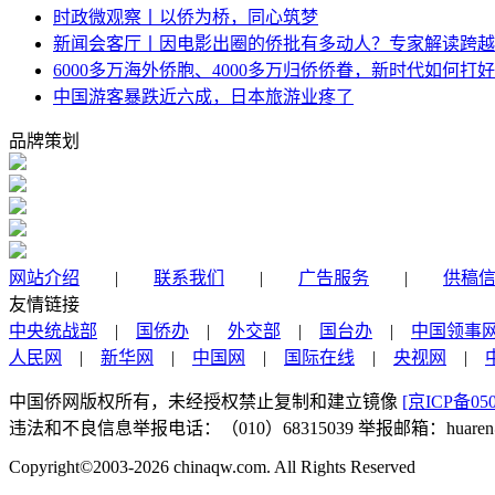
时政微观察丨以侨为桥，同心筑梦
新闻会客厅丨因电影出圈的侨批有多动人？专家解读跨越
6000多万海外侨胞、4000多万归侨侨眷，新时代如何打好
中国游客暴跌近六成，日本旅游业疼了
品牌策划
网站介绍
|
联系我们
|
广告服务
|
供稿
友情链接
中央统战部
|
国侨办
|
外交部
|
国台办
|
中国领事
人民网
|
新华网
|
中国网
|
国际在线
|
央视网
|
中国侨网版权所有，未经授权禁止复制和建立镜像
[京ICP备050
违法和不良信息举报电话：（010）68315039 举报邮箱：huaren@chi
Copyright©2003-2026
chinaqw.com. All Rights Reserved