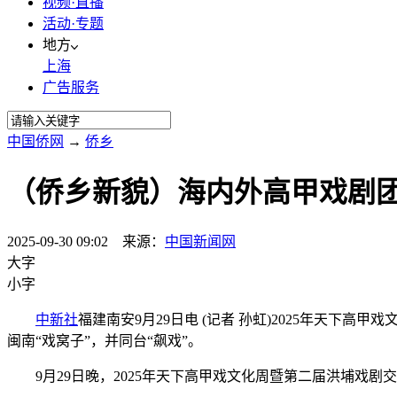
视频·直播
活动·专题
地方
上海
广告服务
中国侨网
→
侨乡
（侨乡新貌）海内外高甲戏剧团
2025-09-30 09:02 来源：
中国新闻网
大字
小字
中新社
福建南安9月29日电 (记者 孙虹)2025年天
闽南“戏窝子”，并同台“飙戏”。
9月29日晚，2025年天下高甲戏文化周暨第二届洪埔戏