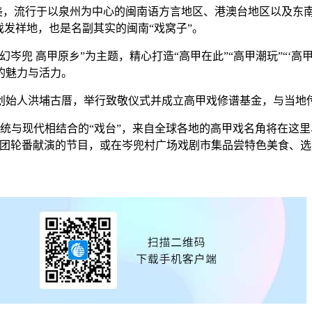
，流行于以泉州为中心的闽南语方言地区、港澳台地区以及东南亚
戏发祥地，也是名副其实的闽南“戏窝子”。
幻岑兜 高甲原乡”为主题，精心打造“高甲在此”“高甲潮玩”“‘
的魅力与活力。
始人洪埔古厝，举行致敬仪式并成立高甲戏修谱基金，与当地传
与现代相结合的“戏台”，来自全球各地的高甲戏名角将在这里斗
团轮番献演的节目，或在岑兜村广场戏剧市集品尝特色美食、选