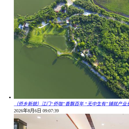
（侨乡新貌）江门“侨咖”香飘百年 “无中生有”铺就产业
2026年8月6日 09:07:39