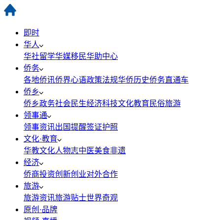
即时
华人
华社
留学
华媒
移民
华助中心
侨务
各地侨讯
侨界心语
政策法规
华侨历史
侨务直通车
侨乡
侨乡政务
社会民生
经济科技
文化教育
民俗旅游
领事通
领事资讯
出国提醒
签证护照
文化·教育
华教
文化
人物志
中医
美食
非遗
经济
侨商投资
创新创业
对外合作
旅游
旅游资讯
旅游贴士
世界奇观
原创·品牌