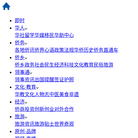
即时
华人
华社
留学
华媒
移民
华助中心
侨务
各地侨讯
侨界心语
政策法规
华侨历史
侨务直通车
侨乡
侨乡政务
社会民生
经济科技
文化教育
民俗旅游
领事通
领事资讯
出国提醒
签证护照
文化·教育
华教
文化
人物志
中医
美食
非遗
经济
侨商投资
创新创业
对外合作
旅游
旅游资讯
旅游贴士
世界奇观
原创·品牌