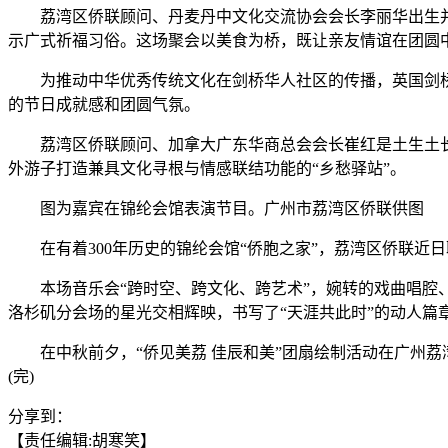
荔湾区侨联顾问、丹麦丹中文化交流协会会长李丽华出生并成
示广式祈福习俗。这场聚会以美食为桥，既让亲友情谊在团圆中
为推动中华优秀传统文化在剑桥华人社区的传播，英国剑桥
的节日成就感和团圆气氛。
荔湾区侨联顾问、加拿大广东华商总会会长崔红是土生土长的
外游子打造兼具文化寻根与情感联结功能的“乡愁驿站”。
图为嘉宾在锦纶会馆表演节目。广州市荔湾区侨联供图
在有着300年历史的锦纶会馆“侨胞之家”，荔湾区侨联近日
本场音乐会“跨时空、跨文化、跨艺术”，婉转的戏曲唱腔、
洛杉矶分会场的星光交相辉映，书写了“天涯共此时”的动人篇
在中秋前夕，“侨见美荔 佳辰和美”团扇绘制活动在广州荔
(完)
分享到：
【责任编辑:胡寒笑】