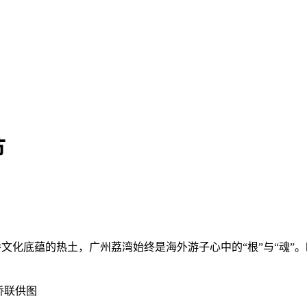
节
深厚侨文化底蕴的热土，广州荔湾始终是海外游子心中的“根”与“
侨联供图