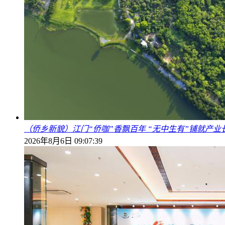
（侨乡新貌）江门“侨咖”香飘百年 “无中生有”铺就产业
2026年8月6日 09:07:39