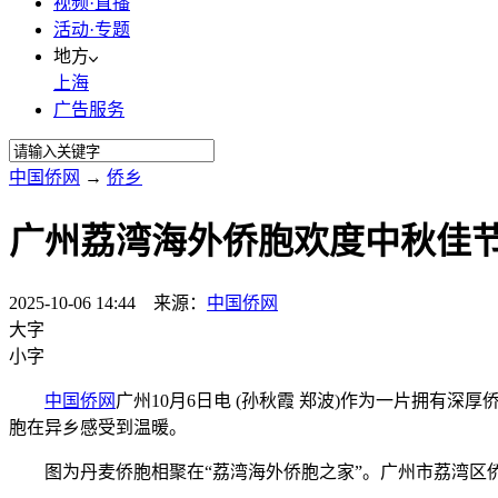
视频·直播
活动·专题
地方
上海
广告服务
中国侨网
→
侨乡
广州荔湾海外侨胞欢度中秋佳
2025-10-06 14:44 来源：
中国侨网
大字
小字
中国侨网
广州10月6日电 (孙秋霞 郑波)作为一片拥有
胞在异乡感受到温暖。
图为丹麦侨胞相聚在“荔湾海外侨胞之家”。广州市荔湾区