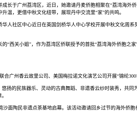
长于广州荔湾区，近日，她邀请丹麦侨胞相聚在“荔湾海外侨
升温，更借中秋文化纽带，展现丹中交流里“家”的共鸣。
华人社区中心近日在英国剑桥华人中心学校开展中秋文化周系列
“西关小姐”，作为荔湾区侨联授予的首批“荔湾海外侨胞之家
联合广州香云故里公司、美国梅拉诺文化演艺公司开展“锦纶30
悠扬的民族器乐、灵动的古典舞蹈、非遗香云纱时装秀，共同
章。
湾沙面陶民非遗点茶基地启幕。该活动邀请回乡过节的海外侨胞