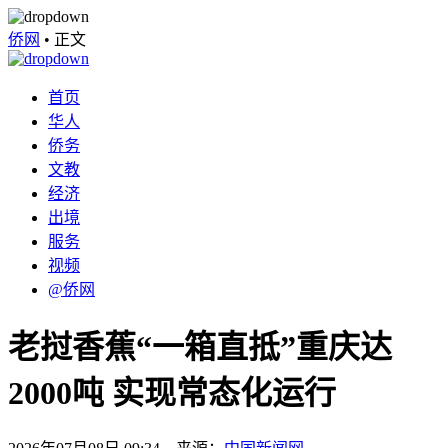
侨网
•
正文
首页
华人
侨务
文教
经济
出境
服务
视频
@侨网
老挝香蕉“一箱直抵”重庆达
2000吨 实现常态化运行