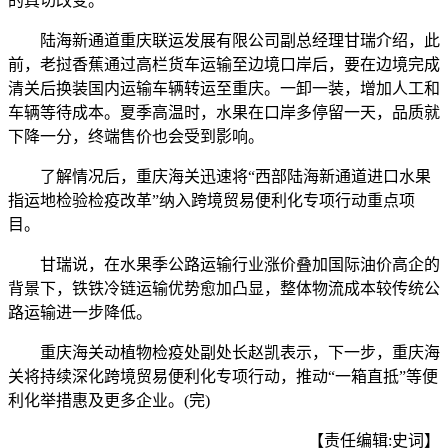
的真切改变。
陆海新通道重庆联运发展有限公司副总经理甘瑞介绍，此
前，老挝香蕉通过高栏货车运输至边境口岸后，要在边境完成
清关后换装国内运输车辆转运至重庆。一卸一装，增加人工和
车辆等待成本。夏季高温时，水果在口岸多停留一天，品质就
下降一分，终端售价也会受到影响。
了解情况后，重庆海关迅速将“西部陆海新通道进口水果
指运地检验检疫改革”纳入跨境贸易便利化专项行动重点项
目。
甘瑞说，在水果季公路运输行业涨价叠加国际油价高企的
背景下，铁铁冷链运输优势愈加凸显，整体物流成本较传统公
路运输进一步降低。
重庆海关动植物检疫处副处长赵凯表示，下一步，重庆海
关将持续深化跨境贸易便利化专项行动，推动“一箱直抵”等便
利化举措惠及更多企业。(完)
【责任编辑:史词】