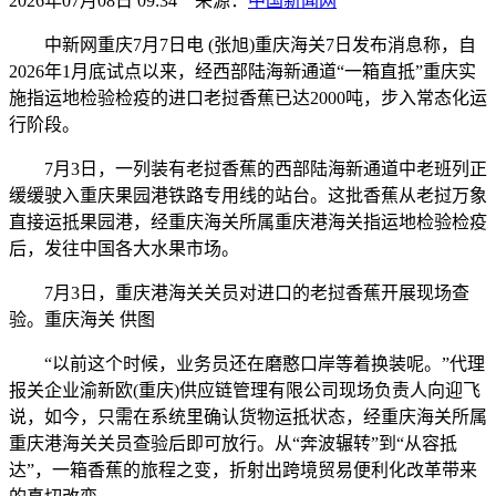
2026年07月08日 09:34 来源：
中国新闻网
中新网重庆7月7日电 (张旭)重庆海关7日发布消息称，自
2026年1月底试点以来，经西部陆海新通道“一箱直抵”重庆实
施指运地检验检疫的进口老挝香蕉已达2000吨，步入常态化运
行阶段。
7月3日，一列装有老挝香蕉的西部陆海新通道中老班列正
缓缓驶入重庆果园港铁路专用线的站台。这批香蕉从老挝万象
直接运抵果园港，经重庆海关所属重庆港海关指运地检验检疫
后，发往中国各大水果市场。
7月3日，重庆港海关关员对进口的老挝香蕉开展现场查
验。重庆海关 供图
“以前这个时候，业务员还在磨憨口岸等着换装呢。”代理
报关企业渝新欧(重庆)供应链管理有限公司现场负责人向迎飞
说，如今，只需在系统里确认货物运抵状态，经重庆海关所属
重庆港海关关员查验后即可放行。从“奔波辗转”到“从容抵
达”，一箱香蕉的旅程之变，折射出跨境贸易便利化改革带来