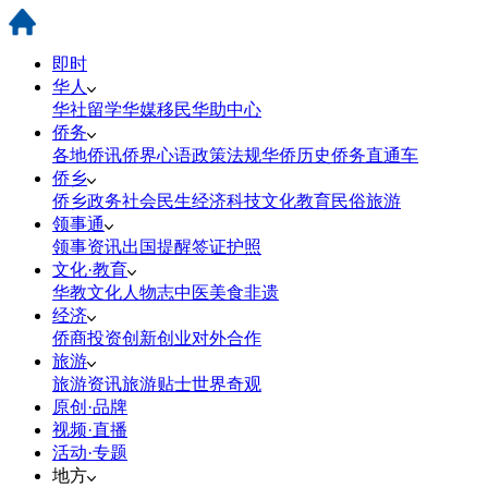
即时
华人
华社
留学
华媒
移民
华助中心
侨务
各地侨讯
侨界心语
政策法规
华侨历史
侨务直通车
侨乡
侨乡政务
社会民生
经济科技
文化教育
民俗旅游
领事通
领事资讯
出国提醒
签证护照
文化·教育
华教
文化
人物志
中医
美食
非遗
经济
侨商投资
创新创业
对外合作
旅游
旅游资讯
旅游贴士
世界奇观
原创·品牌
视频·直播
活动·专题
地方