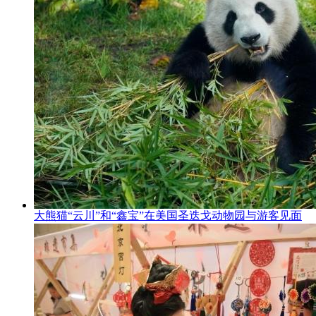
大熊猫“云川”和“鑫宝”在美国圣迭戈动物园与游客见面