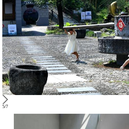
5
/
7