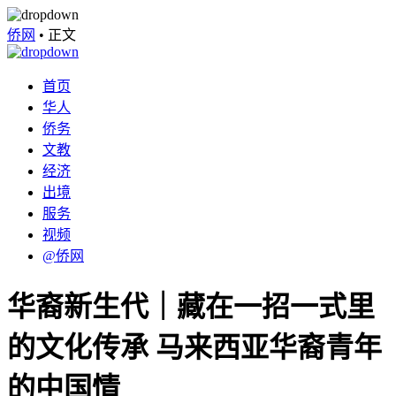
侨网
•
正文
首页
华人
侨务
文教
经济
出境
服务
视频
@侨网
华裔新生代｜藏在一招一式里
的文化传承 马来西亚华裔青年
的中国情