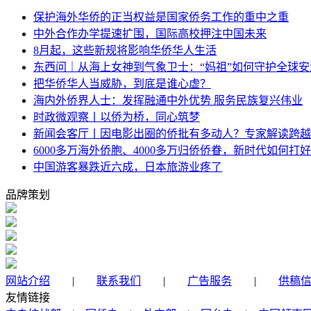
保护海外华侨的正当权益是国家侨务工作的重中之重
中外合作办学提速扩围，国际高校押注中国未来
8月起，这些新规将影响华侨华人生活
东西问｜从海上女神到气象卫士：“妈祖”如何守护全球安
把华侨华人当威胁，到底是谁心虚？
海内外侨界人士：发挥融通中外优势 服务民族复兴伟业
时政微观察丨以侨为桥，同心筑梦
新闻会客厅丨因电影出圈的侨批有多动人？专家解读跨越
6000多万海外侨胞、4000多万归侨侨眷，新时代如何打好
中国游客暴跌近六成，日本旅游业疼了
品牌策划
网站介绍
|
联系我们
|
广告服务
|
供稿
友情链接