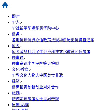
即时
华人
华社
留学
华媒
移民
华助中心
侨务
各地侨讯
侨界心语
政策法规
华侨历史
侨务直通车
侨乡
侨乡政务
社会民生
经济科技
文化教育
民俗旅游
领事通
领事资讯
出国提醒
签证护照
文化·教育
华教
文化
人物志
中医
美食
非遗
经济
侨商投资
创新创业
对外合作
旅游
旅游资讯
旅游贴士
世界奇观
原创·品牌