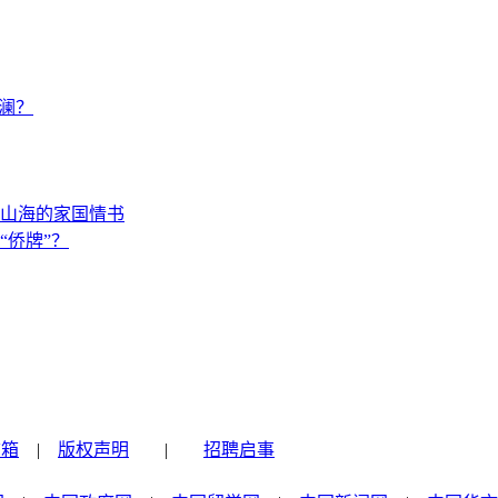
澜？
山海的家国情书
“侨牌”？
信箱
|
版权声明
|
招聘启事