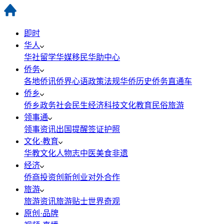
即时
华人
华社
留学
华媒
移民
华助中心
侨务
各地侨讯
侨界心语
政策法规
华侨历史
侨务直通车
侨乡
侨乡政务
社会民生
经济科技
文化教育
民俗旅游
领事通
领事资讯
出国提醒
签证护照
文化·教育
华教
文化
人物志
中医
美食
非遗
经济
侨商投资
创新创业
对外合作
旅游
旅游资讯
旅游贴士
世界奇观
原创·品牌