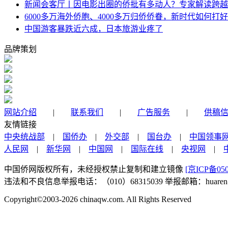
新闻会客厅丨因电影出圈的侨批有多动人？专家解读跨越
6000多万海外侨胞、4000多万归侨侨眷，新时代如何打好
中国游客暴跌近六成，日本旅游业疼了
品牌策划
网站介绍
|
联系我们
|
广告服务
|
供稿
友情链接
中央统战部
|
国侨办
|
外交部
|
国台办
|
中国领事
人民网
|
新华网
|
中国网
|
国际在线
|
央视网
|
中国侨网版权所有，未经授权禁止复制和建立镜像
[京ICP备050
违法和不良信息举报电话：（010）68315039 举报邮箱：huaren@chi
Copyright©2003-2026
chinaqw.com. All Rights Reserved