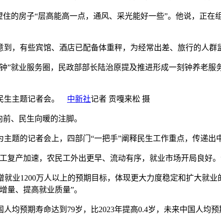
住的房子“层高能高一点，通风、采光能好一些”。他说，正在
到，有些宾馆、酒店已配备体重秤，为经常出差、旅行的人群监
”就业服务圈，民政部部长陆治原提及推进形成一刻钟养老服务
行民生主题记者会。
中新社
记者 贡嘎来松 摄
向前、民生向暖的注脚。
题的记者会上，四部门“一把手”阐释民生工作重点，传递出
复产加速，农民工外出更早、流动有序，就业市场开局良好。
就业1200万人以上的预期目标，体现更大力度稳定和扩大就
增量、提高就业质量”。
均预期寿命达到79岁，比2023年提高0.4岁，未来中国人均