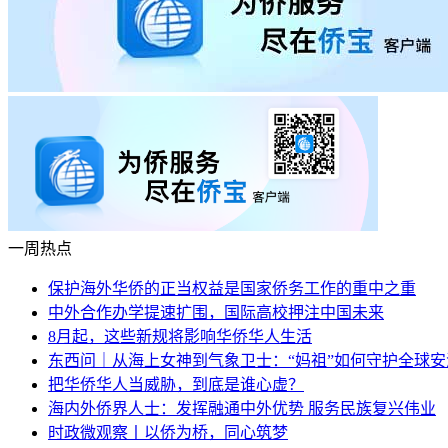
一周热点
保护海外华侨的正当权益是国家侨务工作的重中之重
中外合作办学提速扩围，国际高校押注中国未来
8月起，这些新规将影响华侨华人生活
东西问｜从海上女神到气象卫士：“妈祖”如何守护全球安
把华侨华人当威胁，到底是谁心虚？
海内外侨界人士：发挥融通中外优势 服务民族复兴伟业
时政微观察丨以侨为桥，同心筑梦