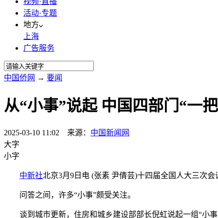
视频·直播
活动·专题
地方
上海
广告服务
中国侨网
→
要闻
从“小事”说起 中国四部门“一
2025-03-10 11:02 来源：
中国新闻网
大字
小字
中新社
北京3月9日电 (张素 尹倩芸)十四届全国人大三
问答之间，许多“小事”颇受关注。
谈到城市更新，住房和城乡建设部部长倪虹说起一组“小事、实事