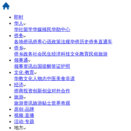
即时
华人
华社
留学
华媒
移民
华助中心
侨务
各地侨讯
侨界心语
政策法规
华侨历史
侨务直通车
侨乡
侨乡政务
社会民生
经济科技
文化教育
民俗旅游
领事通
领事资讯
出国提醒
签证护照
文化·教育
华教
文化
人物志
中医
美食
非遗
经济
侨商投资
创新创业
对外合作
旅游
旅游资讯
旅游贴士
世界奇观
原创·品牌
视频·直播
活动·专题
地方