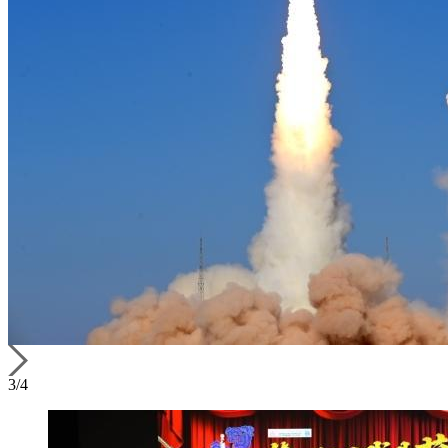
3
/
4