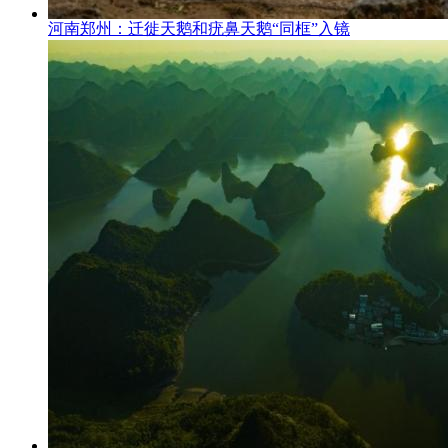
河南郑州：迁徙天鹅和疣鼻天鹅“同框”入镜