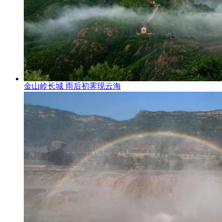
金山岭长城 雨后初霁现云海