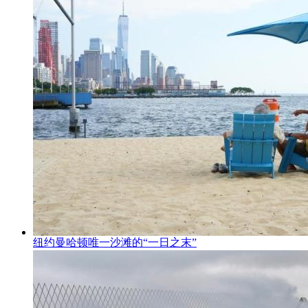
纽约曼哈顿唯一沙滩的“一日之末”