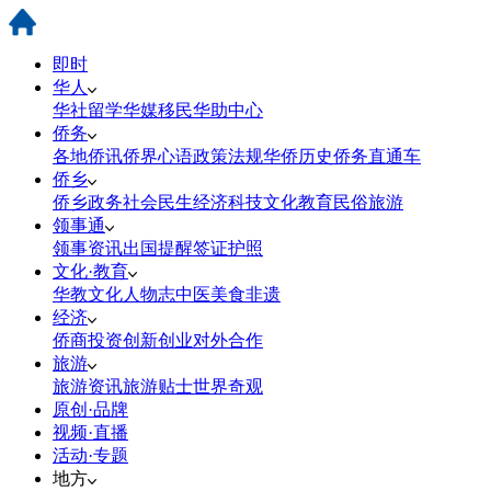
即时
华人
华社
留学
华媒
移民
华助中心
侨务
各地侨讯
侨界心语
政策法规
华侨历史
侨务直通车
侨乡
侨乡政务
社会民生
经济科技
文化教育
民俗旅游
领事通
领事资讯
出国提醒
签证护照
文化·教育
华教
文化
人物志
中医
美食
非遗
经济
侨商投资
创新创业
对外合作
旅游
旅游资讯
旅游贴士
世界奇观
原创·品牌
视频·直播
活动·专题
地方