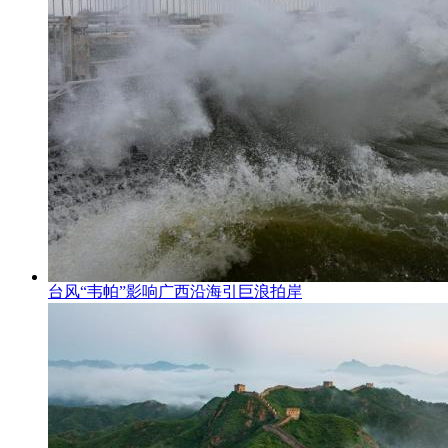
台风“韦帕”影响广西沿海引巨浪拍岸