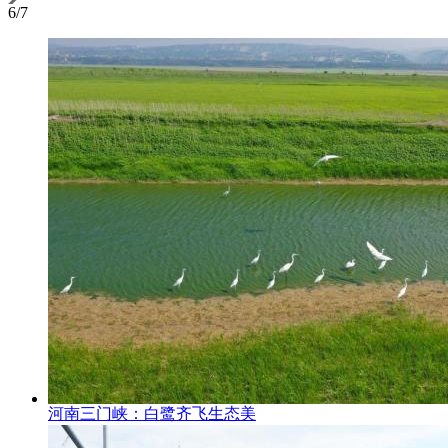
6
/
7
河南三门峡：白鹭齐飞生态美