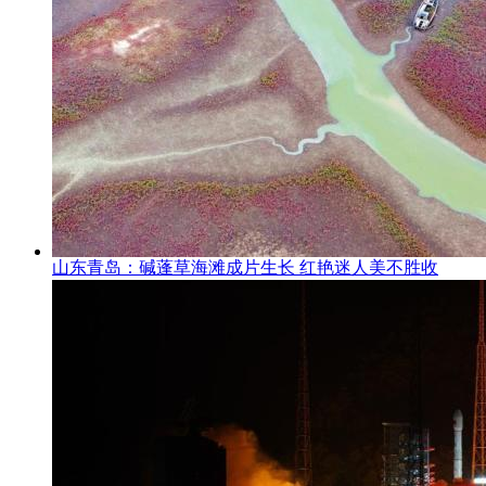
山东青岛：碱蓬草海滩成片生长 红艳迷人美不胜收