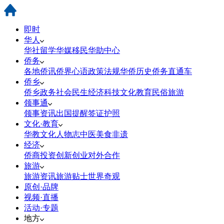
即时
华人
华社
留学
华媒
移民
华助中心
侨务
各地侨讯
侨界心语
政策法规
华侨历史
侨务直通车
侨乡
侨乡政务
社会民生
经济科技
文化教育
民俗旅游
领事通
领事资讯
出国提醒
签证护照
文化·教育
华教
文化
人物志
中医
美食
非遗
经济
侨商投资
创新创业
对外合作
旅游
旅游资讯
旅游贴士
世界奇观
原创·品牌
视频·直播
活动·专题
地方