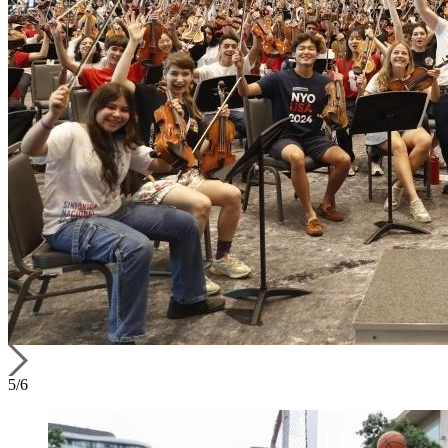
5
/
6