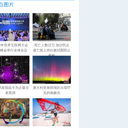
点图片
23年世界互联网大会
死亡人数过万 加沙民众
峰会举行全体会议
逃亡路上持白旗试图防止
被枪
SA发现迄今为止最古
澳大利亚南部地区出现罕
老黑洞
见的南极光