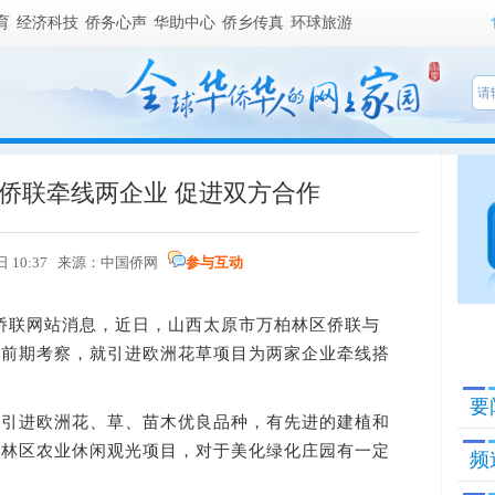
育
经济科技
侨务心声
华助中心
侨乡传真
环球旅游
侨联牵线两企业 促进双方合作
日 10:37 来源：
中国侨网
参与互动
侨联网站消息，近日，山西太原市万柏林区侨联与
过前期考察，就引进欧洲花草项目为两家企业牵线搭
要
进欧洲花、草、苗木优良品种，有先进的建植和
柏林区农业休闲观光项目，对于美化绿化庄园有一定
频