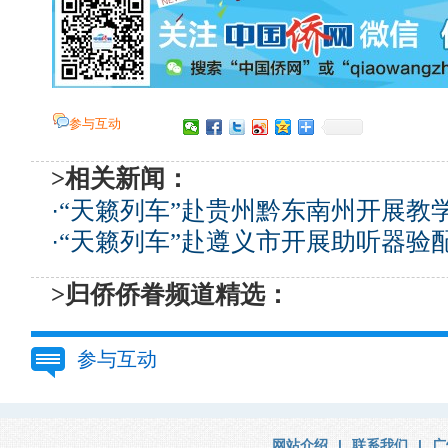
参与互动
>相关新闻：
·
“天籁列车”赴贵州黔东南州开展教
·
“天籁列车”赴遵义市开展助听器验
>归侨侨眷频道精选：
参与互动
网站介绍
|
联系我们
|
广