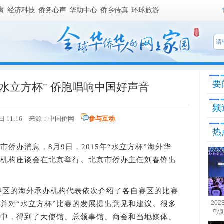
育
经济科技
侨务心声
华助中心
侨乡传真
环球旅游
要
水立方杯" 侨胞唱响中国好声音
频
2日 11:16 来源：
中国侨网
参与互动
热
侨办消息，8月9日，2015年“水立方杯”海外华
办机构座谈会在北京举行。北京市侨办主任刘春锋出
赛区的海外承办机构代表依次介绍了各自赛区的比赛
20
并对“水立方杯”比赛的发展提出意见和建议。很多
乌镇
程中，得到了大使馆、总领事馆、商会和当地媒体、