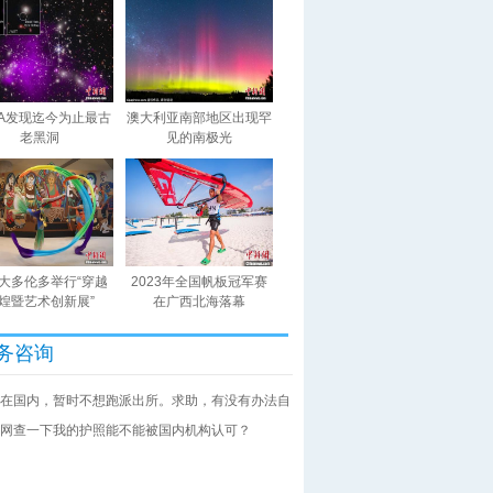
SA发现迄今为止最古
澳大利亚南部地区出现罕
老黑洞
见的南极光
大多伦多举行“穿越
2023年全国帆板冠军赛
煌暨艺术创新展”
在广西北海落幕
务咨询
在国内，暂时不想跑派出所。求助，有没有办法自
网查一下我的护照能不能被国内机构认可？