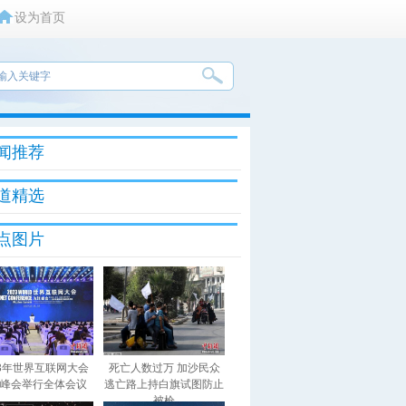
设为首页
闻推荐
道精选
点图片
23年世界互联网大会
死亡人数过万 加沙民众
峰会举行全体会议
逃亡路上持白旗试图防止
被枪