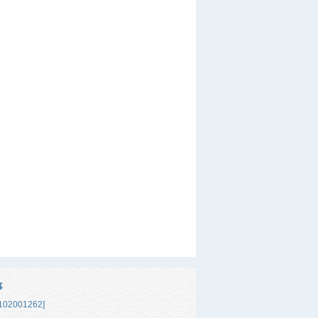
事
02001262]