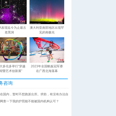
SA发现迄今为止最古
澳大利亚南部地区出现罕
老黑洞
见的南极光
大多伦多举行“穿越
2023年全国帆板冠军赛
煌暨艺术创新展”
在广西北海落幕
务咨询
在国内，暂时不想跑派出所。求助，有没有办法自
网查一下我的护照能不能被国内机构认可？