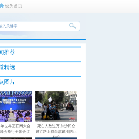
设为首页
闻推荐
道精选
点图片
23年世界互联网大会
死亡人数过万 加沙民众
峰会举行全体会议
逃亡路上持白旗试图防止
被枪