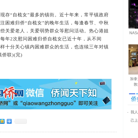
存“自梳女”最多的镇街。近十年来，常平镇政府
注困难归侨“自梳女”的晚年生活，每逢春节、中秋
一些关爱老人，关爱弱势群众等慰问活动。热心港姐
NA
每年2次慰问困难归侨自梳女已近十年，从不间
同样十分关心镇内困难群众的生活，也连续三年对镇
侨联)(完)
加拿
敦
侨
我人
己上