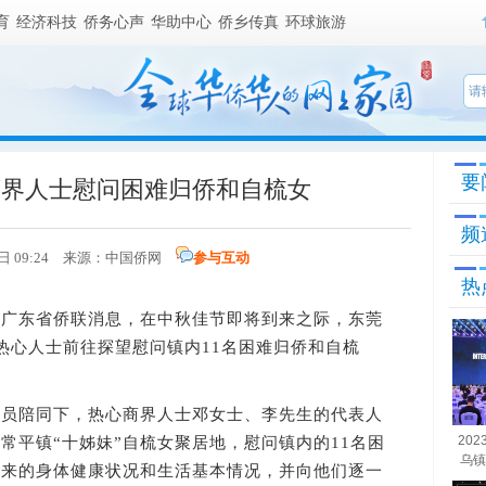
育
经济科技
侨务心声
华助中心
侨乡传真
环球旅游
要
商界人士慰问困难归侨和自梳女
频
2日 09:24 来源：
中国侨网
参与互动
热
据广东省侨联消息，在中秋佳节即将到来之际，东莞
热心人士前往探望慰问镇内11名困难归侨和自梳
陪同下，热心商界人士邓女士、李先生的代表人
20
常平镇“十姊妹”自梳女聚居地，慰问镇内的11名困
乌镇
年来的身体健康状况和生活基本情况，并向他们逐一