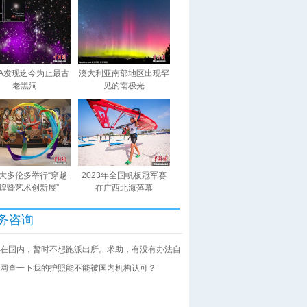
SA发现迄今为止最古
澳大利亚南部地区出现罕
老黑洞
见的南极光
大多伦多举行“穿越
2023年全国帆板冠军赛
煌暨艺术创新展”
在广西北海落幕
务咨询
在国内，暂时不想跑派出所。求助，有没有办法自
网查一下我的护照能不能被国内机构认可？