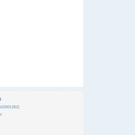
事
02001262]
n