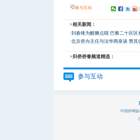
参与互动
>相关新闻：
·
刘春锋为醒狮点睛 巴黎二十区区
·
北京侨办主任与法华商座谈 赞其
>归侨侨眷频道精选：
参与互动
中国侨网版