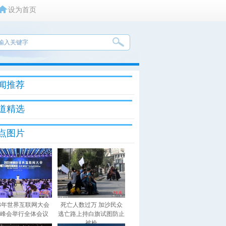
设为首页
闻推荐
道精选
点图片
23年世界互联网大会
死亡人数过万 加沙民众
峰会举行全体会议
逃亡路上持白旗试图防止
被枪