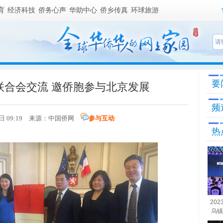
育
经济科技
侨务心声
华助中心
侨乡传真
环球旅游
要
联合会交流 邀侨胞参与北京发展
频
7日 09:19 来源：
中国侨网
参与互动
热
20
乌镇