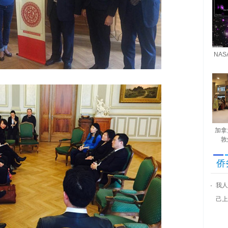
NA
加拿
敦
侨
我人
己上