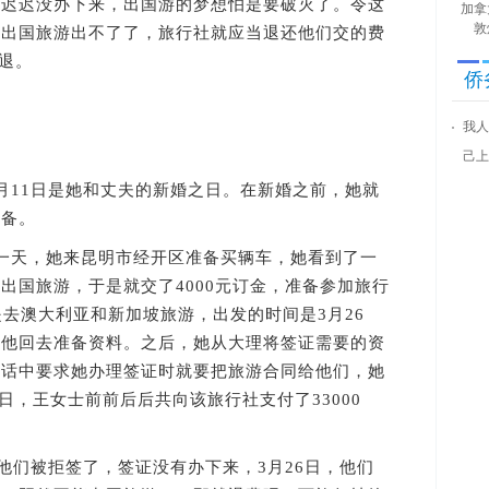
却迟迟没办下来，出国游的梦想怕是要破灭了。令这
加拿
敦
然出国旅游出不了了，旅行社就应当退还他们交的费
不退。
侨
我人
己上
11日是她和丈夫的新婚之日。在新婚之前，她就
准备。
天，她来昆明市经开区准备买辆车，她看到了一
出国旅游，于是就交了4000元订金，准备参加旅行
是去澳大利亚和新加坡旅游，出发的时间是3月26
诉他回去准备资料。之后，她从大理将签证需要的资
电话中要求她办理签证时就要把旅游合同给他们，她
2日，王女士前前后后共向该旅行社支付了33000
们被拒签了，签证没有办下来，3月26日，他们