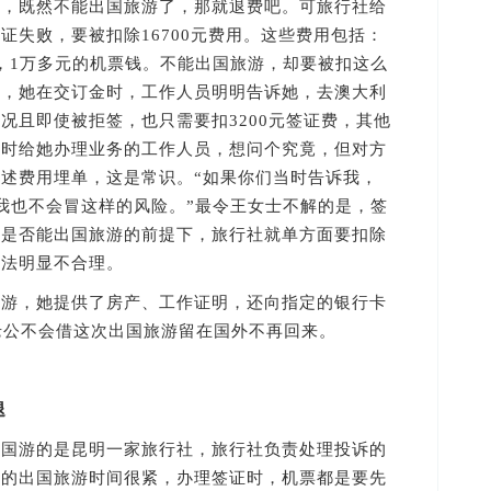
说，既然不能出国旅游了，那就退费吧。可旅行社给
证失败，要被扣除16700元费用。这些费用包括：
订金，1万多元的机票钱。不能出国旅游，却要被扣这么
称，她在交订金时，工作人员明明告诉她，去澳大利
况且即使被拒签，也只需要扣3200元签证费，其他
当时给她办理业务的工作人员，想问个究竟，但对方
述费用埋单，这是常识。“如果你们当时告诉我，
我也不会冒这样的风险。”最令王女士不解的是，签
们是否能出国旅游的前提下，旅行社就单方面要扣除
做法明显不合理。
，她提供了房产、工作证明，还向指定的银行卡
老公不会借这次出国旅游留在国外不再回来。
退
游的是昆明一家旅行社，旅行社负责处理投诉的
士的出国旅游时间很紧，办理签证时，机票都是要先