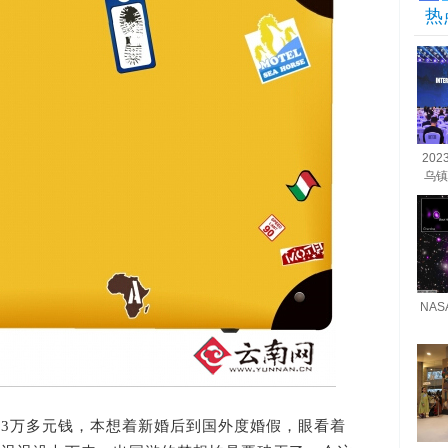
热
20
乌镇
NA
万多元钱，本想着新婚后到国外度婚假，眼看着