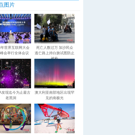
点图片
23年世界互联网大会
死亡人数过万 加沙民众
峰会举行全体会议
逃亡路上持白旗试图防止
被枪
SA发现迄今为止最古
澳大利亚南部地区出现罕
老黑洞
见的南极光