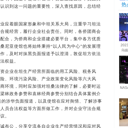
热
分认识到这一问题的重要性，深入查找原因，总结经
应着眼国家形象和中坦关系大局，注重学习坦法
法合规经营，履行企业社会责任。同时，各侨团商会
量配合，为侨商和企业搭建必要平台，集中各方优质
20
桑尼亚使馆也将始终秉持“以人民为中心”的发展理
乌镇
工作，及时对抹黑负面报道予以澄清，敦促坦方依法
合法权益。
企业在坦生产经营所面临的用工风险、税务风
风险、环境污染风险、产业政策变化风险等六大风
营商环境，同时应加强对坦桑法律的了解，必要时运
NA
。梁林政务参赞和袁林经商参赞分别结合具体案例介
发表的涉华负面报道，以及使馆在应对舆情、了解涉事
和人员合法权益等方面所做工作，并对企业守法合规
建议。
布公，分享交流各自企业生产经营情况和应对风