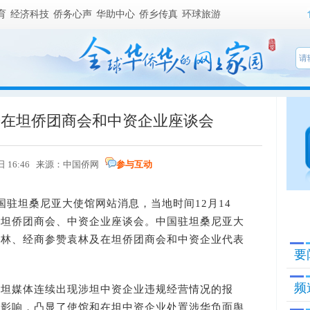
育
经济科技
侨务心声
华助中心
侨乡传真
环球旅游
开在坦侨团商会和中资企业座谈会
日 16:46 来源：
中国侨网
参与互动
国驻坦桑尼亚大使馆网站消息，当地时间12月14
在坦侨团商会、中资企业座谈会。中国驻坦桑尼亚大
梁林、经商参赞袁林及在坦侨团商会和中资企业代表
要
频
媒体连续出现涉坦中资企业违规经营情况的报
面影响，凸显了使馆和在坦中资企业处置涉华负面舆