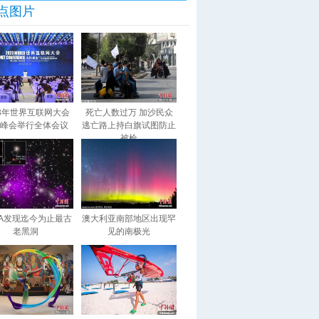
点图片
23年世界互联网大会
死亡人数过万 加沙民众
峰会举行全体会议
逃亡路上持白旗试图防止
被枪
SA发现迄今为止最古
澳大利亚南部地区出现罕
老黑洞
见的南极光