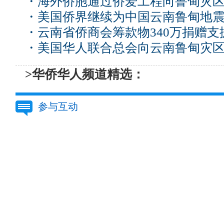
・
海外侨胞通过侨爱工程向鲁甸灾区捐
・
美国侨界继续为中国云南鲁甸地
・
云南省侨商会筹款物340万捐赠
・
美国华人联合总会向云南鲁甸灾区
>华侨华人频道精选：
参与互动