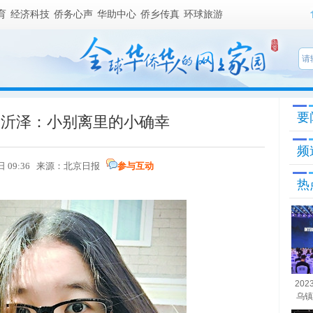
育
经济科技
侨务心声
华助中心
侨乡传真
环球旅游
要
李沂泽：小别离里的小确幸
频
9日 09:36 来源：北京日报
参与互动
热
20
乌镇