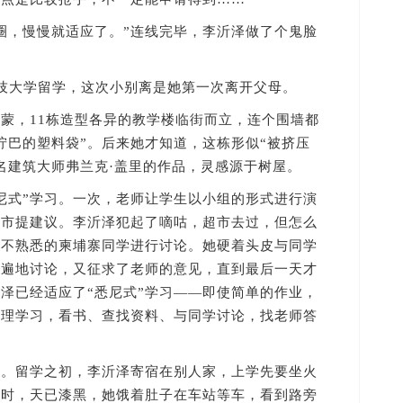
，慢慢就适应了。”连线完毕，李沂泽做了个鬼脸
大学留学，这次小别离是她第一次离开父母。
，11栋造型各异的教学楼临街而立，连个围墙都
拧巴的塑料袋”。后来她才知道，这栋形似“被挤压
名建筑大师弗兰克·盖里的作品，灵感源于树屋。
式”学习。一次，老师让学生以小组的形式进行演
超市提建议。李沂泽犯起了嘀咕，超市去过，但怎么
名不熟悉的柬埔寨同学进行讨论。她硬着头皮与同学
一遍地讨论，又征求了老师的意见，直到最后一天才
泽已经适应了“悉尼式”学习——即使简单的作业，
管理学习，看书、查找资料、与同学讨论，找老师答
。留学之初，李沂泽寄宿在别人家，上学先要坐火
课时，天已漆黑，她饿着肚子在车站等车，看到路旁