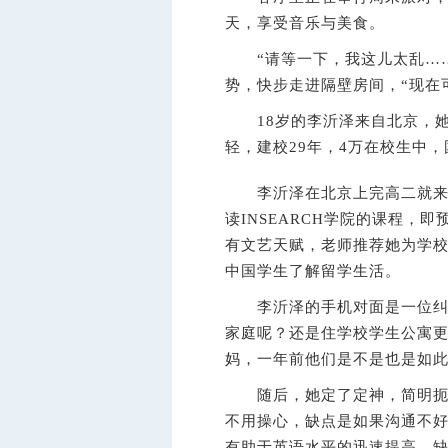
天，享受音乐与美食。
“请等一下，我这儿太乱……
势，快步走进隔壁房间，“现在
18岁的李沂泽来自北京，她
轻，建校29年，4万在校生中，
李沂泽在北京上完高二就来留
读INSEARCH学院的课程，
有文艺天赋，老师推荐她为学校
中国学生了解留学生活。
李沂泽的手机对面是一位纠结
家庭呢？还是住学校学生公寓更
妈，一年前他们是不是也是如
随后，她定了定神，简明扼要
不用操心，缺点是如果沟通不
有助于英语水平的迅速提高，缺