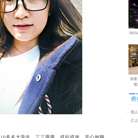
NA
加拿
敦
侨
我人
己上
0多名大学生，三三两两，或站或坐，开心地聊