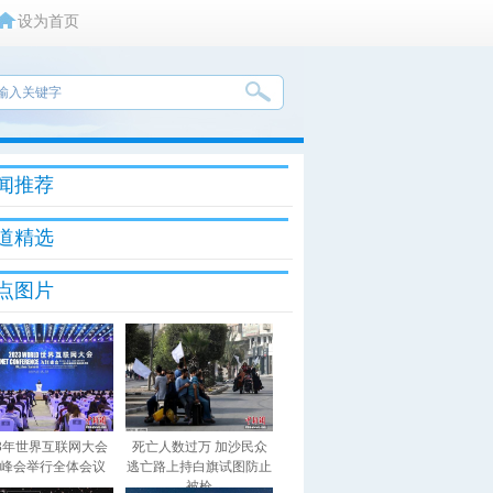
设为首页
闻推荐
道精选
点图片
23年世界互联网大会
死亡人数过万 加沙民众
峰会举行全体会议
逃亡路上持白旗试图防止
被枪