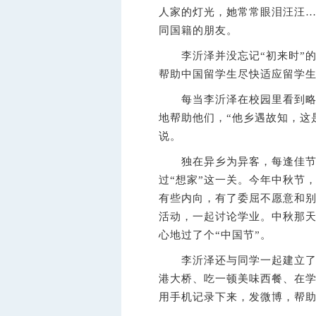
人家的灯光，她常常眼泪汪汪
同国籍的朋友。
李沂泽并没忘记“初来时”的
帮助中国留学生尽快适应留学
每当李沂泽在校园里看到略显
地帮助他们，“他乡遇故知，这
说。
独在异乡为异客，每逢佳节倍
过“想家”这一关。今年中秋节
有些内向，有了委屈不愿意和
活动，一起讨论学业。中秋那
心地过了个“中国节”。
李沂泽还与同学一起建立了专
港大桥、吃一顿美味西餐、在
用手机记录下来，发微博，帮