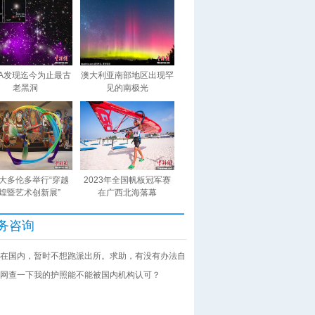
SA发现迄今为止最古
澳大利亚南部地区出现罕
老黑洞
见的南极光
大多伦多举行“穿越
2023年全国帆板冠军赛
煌暨艺术创新展”
在广西北海落幕
务咨询
在国内，暂时不想跑派出所。求助，有没有办法自
网查一下我的护照能不能被国内机构认可？