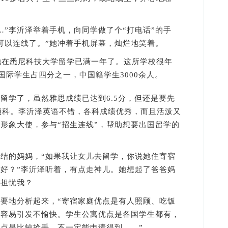
”李沂泽举着手机，向同学做了个“打电话”的手
可以连线了。”她冲着手机屏幕，灿烂地笑着。
在悉尼科技大学留学已满一年了。这所学校很年
国际学生占四分之一，中国籍学生3000余人。
学了，虽然雅思成绩已达到6.5分，但还是要先
即预科。李沂泽英语不错，各科成绩优秀，而且活泼又
形象大使，参与“招生连线”，帮助想要出国留学的
的妈妈，“如果我让女儿去留学，你说她住寄宿
好？”李沂泽听着，有点走神儿。她想起了爸爸妈
此担忧我？
地分析起来，“寄宿家庭优点是有人照顾、吃饭
好容易引发不愉快。学生公寓优点是各国学生都有，
点是比较抢手，不一定能申请得到……”