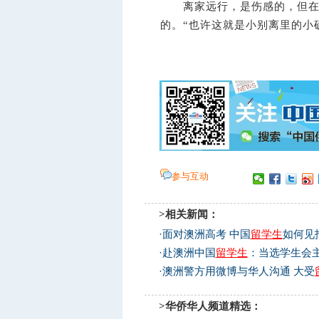
离家远行，是伤感的，但在他
的。“也许这就是小别离里的小
参与互动
>相关新闻：
·
面对澳洲高考 中国
留学生
如何见
·
赴澳洲中国
留学生
：当选学生会
·
澳洲警方用微博与华人沟通 大受
>华侨华人频道精选：