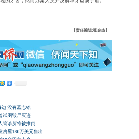
发现的牙齿，然而办案人员并没解释牙齿属于谁。
【责任编辑:张金杰】
边 没有墓志铭
曾试图毁尸灭迹
人管诊所将被推倒
发房屋180万美元售出