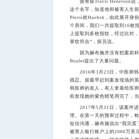
据警探Travis Henerso
这个名字，知道他和被害人生
Pierre姓Haobsh，由此
个房间，我们一共提取到16枚
上提取到多枚指纹，经过比对
掌纹符合”，探员说。
因为赫布施并没有犯案前科，针
Boulet提出了大量问题。
2016年3月23日，中医师
残忍。据最早赶到案发现场的
韩医师的友人，有人拿着给医
前发现她的紫色蜡笔用完了，
2017年5月31日，该案件
理。在第一天的预审过程中，检
短信沟通，赫布施说出“我完蛋
被害人银行账户上的2000万