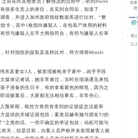
n说，之前在向其他警员了解情况的过程中，听到Pierre
加拿
敦
前有很多生意上的来往，在见到合同后，知道了
展开身份调查，并进入加州政府指纹数据库进行比对。“整
侨
指纹卡，其中1枚指向嫌疑人，在包装尸体用的材料
，有些与嫌疑人左手大拇指符合，有些与嫌疑人右掌
我人
己上
对指纹的提取及送样比对，辩方律师Minidi
韩伟东及妻女3人，被发现被枪杀于家中，凶手手段
英文媒体记者说，她非常难过，当时在现场遇见来找
师孩子准备的生日卡，有的拿着紫色的蜡笔，因为之
当听说惨案后，大家都无法相信事实，非常伤心。
进入预审期，检控方将所有拿到的证据提交法庭审
方提供的关键证据包括：案发后赫布施与朋友TJ的
了”之类的话。一些不确定的举证包括：动机可能与
美元有关，但是目前，办案人员声称并未发现被害人账