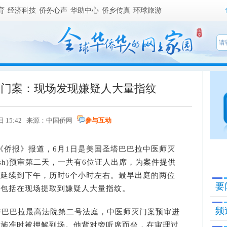
育
经济科技
侨务心声
华助中心
侨乡传真
环球旅游
灭门案：现场发现嫌疑人大量指纹
日 15:42 来源：
中国侨网
参与互动
侨报》报道，6月1日是美国圣塔巴巴拉中医师灭
aobsh)预审第二天，一共有6位证人出席，为案件提供
延续到下午，历时6个小时左右。最早出庭的两位
要
，包括在现场提取到嫌疑人大量指纹。
频
巴巴拉最高法院第二号法庭，中医师灭门案预审进
布施准时被押解到场。他背对旁听席而坐，在审理过