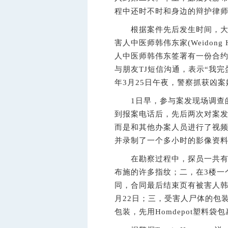
程中还时不时和身边的辩护律
根据案件先后发生时间，大致时
害人中医师韩伟东家(Weidong
人中医师韩伟东签署有一份合约。
与朋友TJ短信沟通，表示“我完蛋
年3月25日午夜，警察抓获凶
1日早，参与案发现场调查的
到报案电话后，先后两次对案
而是和其他办案人员进行了视频
并录制了一个多小时的影像资
在勘察过程中，探员一共有三
布施的许多指纹；二，在3楼一
同，合同最后结束页有被害人韩
月22日；三，受害人尸体的包
包装，先用Homdepot塑料