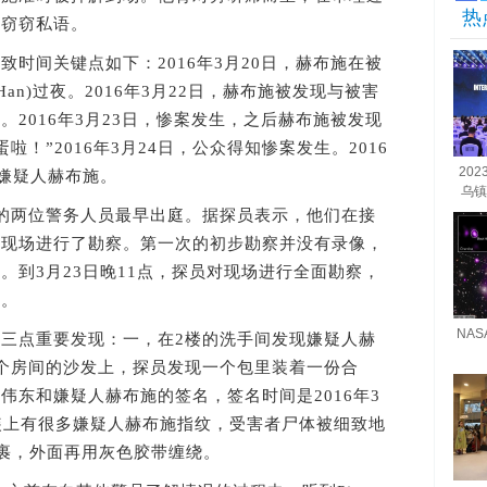
热
师窃窃私语。
间关键点如下：2016年3月20日，赫布施在被
 Han)过夜。2016年3月22日，赫布施被发现与被害
2016年3月23日，惨案发生，之后赫布施被发现
啦！”2016年3月24日，公众得知惨案发生。2016
20
案嫌疑人赫布施。
乌镇
两位警务人员最早出庭。据探员表示，他们在接
发现场进行了勘察。第一次的初步勘察并没有录像，
。到3月23日晚11点，探员对现场进行全面勘察，
料。
NA
点重要发现：一，在2楼的洗手间发现嫌疑人赫
个房间的沙发上，探员发现一个包里装着一份合
伟东和嫌疑人赫布施的签名，签名时间是2016年3
装上有很多嫌疑人赫布施指纹，受害者尸体被细致地
袋包裹，外面再用灰色胶带缠绕。