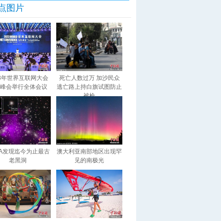
点图片
23年世界互联网大会
死亡人数过万 加沙民众
峰会举行全体会议
逃亡路上持白旗试图防止
被枪
SA发现迄今为止最古
澳大利亚南部地区出现罕
老黑洞
见的南极光