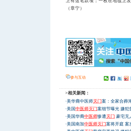
上有这笔款项；一枚在地毯上
（章宁）
参与互动
>相关新闻：
·
美华裔中医师
灭门
案：全家合葬海
·
美国
中医师
灭门
案细节曝光 嫌犯
·
美国华裔
中医师
惨遭
灭门
豪宅无
·
美国南加
中医师
灭门
案将开庭 案