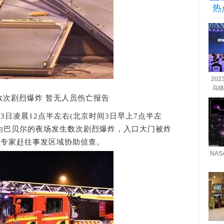
热
20
乌镇
次剧烈爆炸 暂无人员伤亡报告
凌晨12点半左右(北京时间3日早上7点半左
为巴贝尔的夜场发生数次剧烈爆炸，入口大门被炸
派专家赶往事发区域协助侦查。
NA