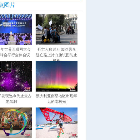
点图片
23年世界互联网大会
死亡人数过万 加沙民众
峰会举行全体会议
逃亡路上持白旗试图防止
被枪
SA发现迄今为止最古
澳大利亚南部地区出现罕
老黑洞
见的南极光