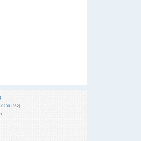
事
02001262]
n