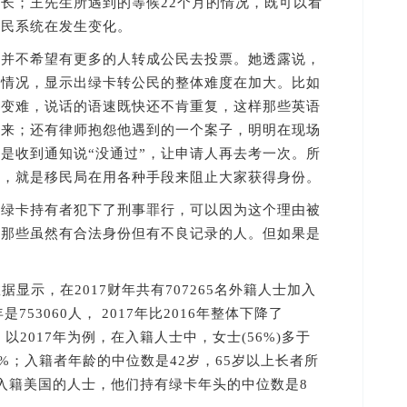
长；王先生所遇到的等候22个月的情况，既可以看
移民系统在发生变化。
不希望有更多的人转成公民去投票。她透露说，
些情况，显示出绿卡转公民的整体难度在加大。比如
在变难，说话的语速既快还不肯重复，这样那些英语
阵来；还有律师抱怨他遇到的一个案子，明明在现场
还是收到通知说“没通过”，让申请人再去考一次。所
觉，就是移民局在用各种手段来阻止大家获得身份。
卡持有者犯下了刑事罪行，可以因为这个理由被
抓那些虽然有合法身份但有不良记录的人。但如果是
示，在2017财年共有707265名外籍人士加入
753060人， 2017年比2016年整体下降了
以2017年为例，在入籍人士中，女士(56%)多于
.7%；入籍者年龄的中位数是42岁，65岁以上长者所
7年入籍美国的人士，他们持有绿卡年头的中位数是8