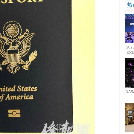
热
20
乌镇
NA