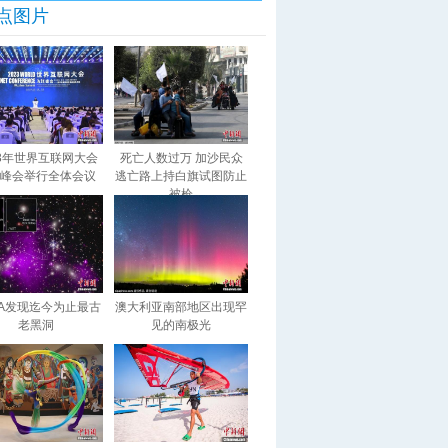
点图片
23年世界互联网大会
死亡人数过万 加沙民众
峰会举行全体会议
逃亡路上持白旗试图防止
被枪
SA发现迄今为止最古
澳大利亚南部地区出现罕
老黑洞
见的南极光