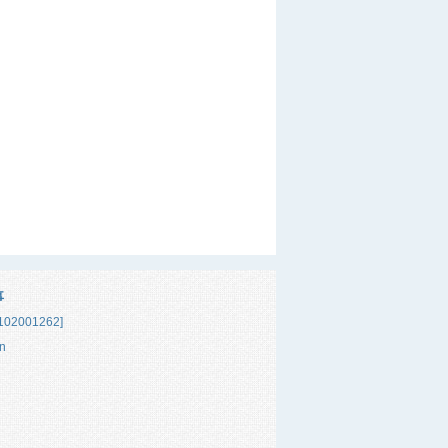
事
02001262]
n