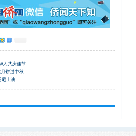
侨华人共庆佳节
吃月饼过中秋
悉尼上演