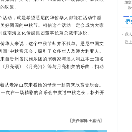
加拿
”的味道。
敦
活动，就是希望悉尼的华侨华人都能在活动中感
侨
个美好团圆的中秋节。相信这个活动一定会成为大家
利亚南海文化传媒集团董事长兼总裁李冰说。
我人
己上
华人来说，这个中秋节却并不孤单。悉尼中国文
月圆”中秋音乐会，吸引了众多华人及澳大利亚人。
。来自贵州省民族乐团的演奏家与澳大利亚本土知名
》《月亮颂》《月亮河》等与月亮相关的乐曲，扣动
带着从老家山东来看她的母亲一起前来欣赏音乐会。
第一次在一场精彩的音乐会中度过中秋之夜，格外开
【责任编辑:王嘉怡】