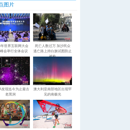
点图片
23年世界互联网大会
死亡人数过万 加沙民众
峰会举行全体会议
逃亡路上持白旗试图防止
被枪
SA发现迄今为止最古
澳大利亚南部地区出现罕
老黑洞
见的南极光