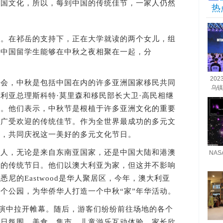
中国文化，所以，每到中国的传统佳节，一家人仍然
热
在祁岳的支持下，正在大学就读的两个女儿，组
的中国留学生能够在中秋之夜相聚在一起，分
20
，中秋是包括中国在内的许多亚洲国家移民共同
乌镇
利亚总理斯科特·莫里森和移民部长大卫·高民相继
愿。他们表示，中秋节是根植于许多亚洲文化的重要
了广受欢迎的传统佳节。作为全世界最成功的多元文
起，共同庆祝这一美好的多元文化节日。
，无论是来自东南亚国家，还是中国大陆和港澳
NA
视的传统节日。他们以澳大利亚为家，但这并不影响
尼的Eastwood是华人聚居区，今年，澳大利亚
个公园，为华侨华人打造一个中秋“家”年华活动。
演中拉开帷幕。随后，游客们纷纷前往场地的各个
节日氛围。美食、集市、儿童游乐互动体验、家长欣