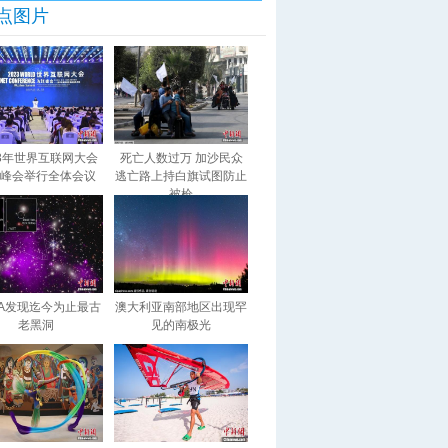
点图片
23年世界互联网大会
死亡人数过万 加沙民众
峰会举行全体会议
逃亡路上持白旗试图防止
被枪
SA发现迄今为止最古
澳大利亚南部地区出现罕
老黑洞
见的南极光