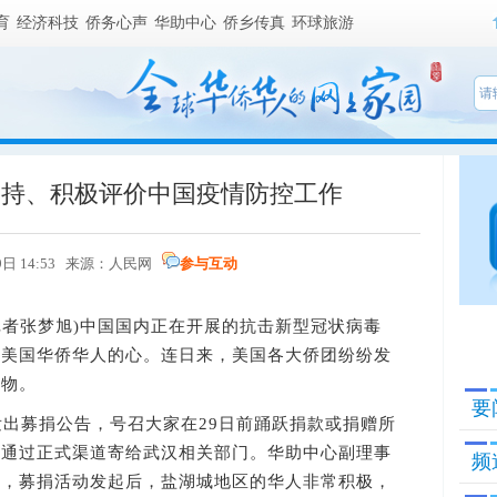
育
经济科技
侨务心声
华助中心
侨乡传真
环球旅游
支持、积极评价中国疫情防控工作
29日 14:53 来源：人民网
参与互动
者张梦旭)中国国内正在开展的抗击新型冠状病毒
着美国华侨华人的心。连日来，美国各大侨团纷纷发
捐物。
要
出募捐公告，号召大家在29日前踊跃捐款或捐赠所
将通过正式渠道寄给武汉相关部门。华助中心副理事
频
说，募捐活动发起后，盐湖城地区的华人非常积极，