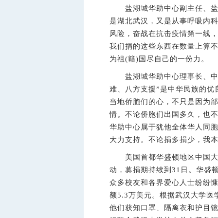
盐湖城华助中心副主任、盐湖
是湖北武汉，又是从事呼吸内
风险，奋战在抗击疫情第一线
我们捐的这些东西在数量上算
为祖(籍)国尽自己的一份力。
盐湖城华助中心理事长、中华
难、八方支援”是中华民族的优
当地侨胞们的心，不只是因为
情。不论侨胞们出国多久，也不
华助中心属于犹他全体华人同
大力支持。不论捐多捐少，我
美国首都华盛顿地区中国大专
动，募捐期持续到31日。华盛
众多校友和各界爱心人士纷纷慷
额5.3万美元。根据武汉大学
他们获知口罩、隔离衣和护目