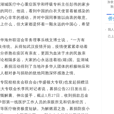
加拿
城医疗中心重症医学和呼吸专科主任彭伟的家乡
敦
科的同行。他说，看到中国的白衣天使冒着被感染的
，内心非常的感动，并对中国同事致以由衷的敬意。
侨
不上什么，但大家都是怀着一颗永远的中国心，希望
我人
己上
海外联谊会常务理事乐桃文博士说， “一方有
良传统。从得知武汉疫情开始，疫情便紧紧牵动着
部分侨胞在疫区有亲友，更因为血浓于水的民族亲
论相隔多远，大家的心永远连着祖(籍)国。盐湖城
胞，募捐活动得到了当地许多华人团体的积极响应和
本人都对参与捐助的犹他同胞深怀感激之情。
院校校友会联合会(华盛顿大专联)也发起捐赠活
顿大专联会长李民对记者说，募捐公告22日发出后，
慨解囊、伸出援手，截止1月27日，收到捐款总金
医学部第一线医护工作人员的亲眼所见和切身经历，
镜等医疗物资极度短缺。为解燃眉之急，募捐防疫小