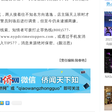
热
元，两人接着往不知名方向逃逸，店主隔天上班时才
；警员到场后进行调查，但至今仍未逮捕两嫌。
知情者可拨打止罪热线(800)577-
ww.nypdcrimestoppers.com，或透过手机发消
20
后输入TIP577，消息来源绝对保密。(颜洁恩)
乌镇
【责任编辑:陆春艳】
NA