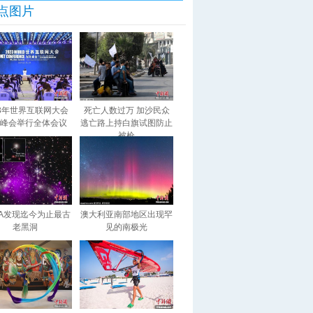
点图片
23年世界互联网大会
死亡人数过万 加沙民众
峰会举行全体会议
逃亡路上持白旗试图防止
被枪
SA发现迄今为止最古
澳大利亚南部地区出现罕
老黑洞
见的南极光