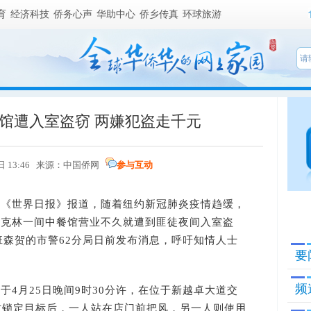
育
经济科技
侨务心声
华助中心
侨乡传真
环球旅游
馆遭入室盗窃 两嫌犯盗走千元
日 13:46 来源：
中国侨网
参与互动
国《世界日报》报道，随着纽约新冠肺炎疫情趋缓，
鲁克林一间中餐馆营业不久就遭到匪徒夜间入室盗
班森贺的市警62分局日前发布消息，呼吁知情人士
要
频
月25日晚间9时30分许，在位于新越卓大道交
当时锁定目标后，一人站在店门前把风，另一人则使用