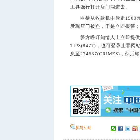
工具强行打开店门闯进去。
匪徒从收款机中偷走1500
发现店门被盗，于是立即报警
警方呼吁知情人士立即提供线索。
TIPS(8477)，也可登录止罪网站w
息至274637(CRIMES)，然
参与互动