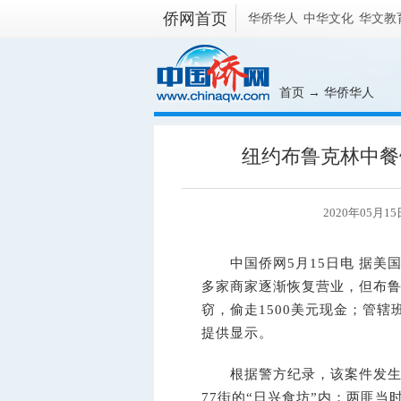
侨网首页
华侨华人
中华文化
华文教
首页
→
华侨华人
纽约布鲁克林中餐
2020年05月15
中国侨网5月15日电 据美
多家商家逐渐恢复营业，但布
窃，偷走1500美元现金；管辖
提供显示。
根据警方纪录，该案件发生于4
77街的“日兴食坊”内；两匪