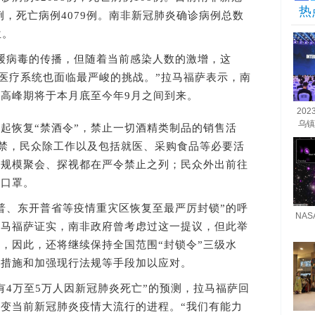
热
2例，死亡病例4079例。南非新冠肺炎确诊病例总数
位。
病毒的传播，但随着当前感染人数的激增，这
的医疗系统也面临最严峻的挑战。”拉马福萨表示，南
高峰期将于本月底至今年9月之间到来。
20
乌镇
恢复“禁酒令”，禁止一切酒精类制品的销售活
宵禁，民众除工作以及包括就医、采购食品等必要活
大规模聚会、探视都在严令禁止之列；民众外出前往
戴口罩。
、东开普省等疫情重灾区恢复至最严厉封锁”的呼
NA
拉马福萨证实，南非政府曾考虑过这一提议，但此举
，因此，还将继续保持全国范围“封锁令”三级水
防措施和加强现行法规等手段加以应对。
4万至5万人因新冠肺炎死亡”的预测，拉马福萨回
变当前新冠肺炎疫情大流行的进程。“我们有能力