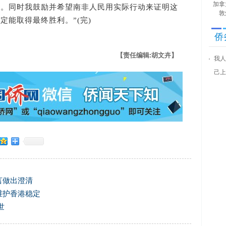
加拿
害。同时我鼓励并希望南非人民用实际行动来证明这
敦
定能取得最终胜利。”(完)
侨
【责任编辑:胡文卉】
我人
己上
言做出澄清
维护香港稳定
世