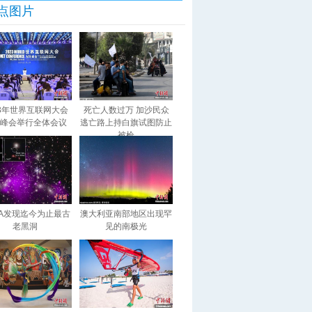
点图片
23年世界互联网大会
死亡人数过万 加沙民众
峰会举行全体会议
逃亡路上持白旗试图防止
被枪
SA发现迄今为止最古
澳大利亚南部地区出现罕
老黑洞
见的南极光