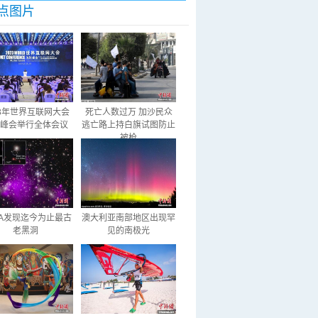
点图片
23年世界互联网大会
死亡人数过万 加沙民众
峰会举行全体会议
逃亡路上持白旗试图防止
被枪
SA发现迄今为止最古
澳大利亚南部地区出现罕
老黑洞
见的南极光