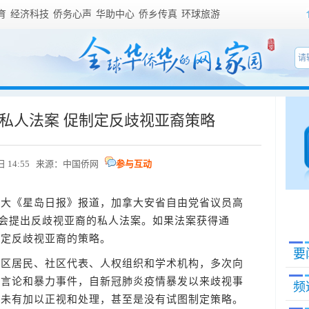
育
经济科技
侨务心声
华助中心
侨乡传真
环球旅游
私人法案 促制定反歧视亚裔策略
日 14:55 来源：
中国侨网
参与互动
拿大《星岛日报》报道，加拿大安省自由党省议员高
日前在省议会提出反歧视亚裔的私人法案。如果法案获得通
制定反歧视亚裔的策略。
要
居民、社区代表、人权组织和学术机构，多次向
的言论和暴力事件，自新冠肺炎疫情暴发以来歧视事
频
今未有加以正视和处理，甚至是没有试图制定策略。