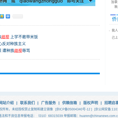
加拿
敦
侨
我人
族
歧视
上学不敢带米饭
己上
齐心反对种族主义
 遭种族
歧视
辱骂
网站介绍
|
联系我们
|
广告服务
|
供稿信箱
|
版权声明
|
招聘启
权所有，未经授权禁止复制和建立镜像
[京ICP备05004340号-12 ]
[京公网安备:1101
违法和不良信息举报电话：（010）68315039 举报邮箱：huaren@chinanews.com.c