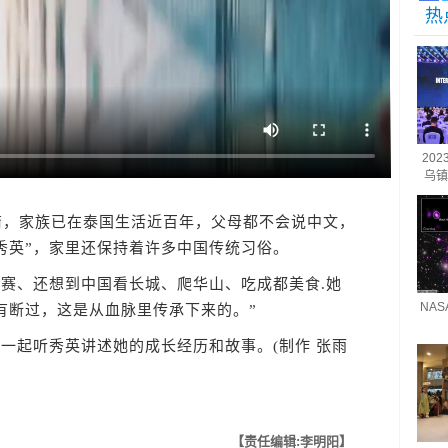
热
20
乌镇
，家族已在泰国生活近百年，父母都不会说中文，
秀英”，家里还保持着许多中国传统习俗。
、还想到中国看长城、爬华山、吃成都美食.她
NA
有断过，这是从血脉里传承下来的。”
起听秀英讲述她的成长经历和故事。(制作 张雨
【责任编辑:李明阳】