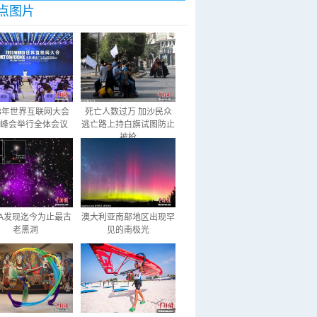
点图片
23年世界互联网大会
死亡人数过万 加沙民众
峰会举行全体会议
逃亡路上持白旗试图防止
被枪
SA发现迄今为止最古
澳大利亚南部地区出现罕
老黑洞
见的南极光