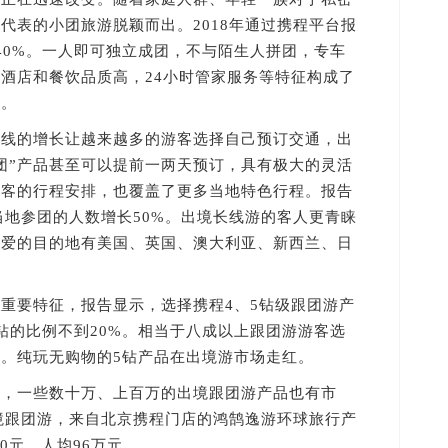
代表的小团旅游脱颖而出。2018年通过携程平台报
40%。一人即可独立成团，不与陌生人拼团，专车
酒店和餐饮品质高，24小时管家服务等特征构成了
化。
的增长让越来越多的游客选择自己预订交通，出
团”产品甚至可以提前一两天预订，具有极大的灵活
旅客的行程安排，也覆盖了更多当地特色行程。报告
当地参团的人数增长50%。出境长线游的客人更青睐
喜爱的目的地有美国、英国、澳大利亚、新西兰、日
要特征，报告显示，选择携程4、5钻级跟团游产
3钻的比例不到20%。相当于八成以上跟团游游客选
。纯玩无购物的5钻产品在出境游市场走红。
一些数十万、上百万的出境跟团游产品也有市
出境跟团游，来自北京携程门店的鸿鹄逸游环球旅行产
00元，人均96万元。