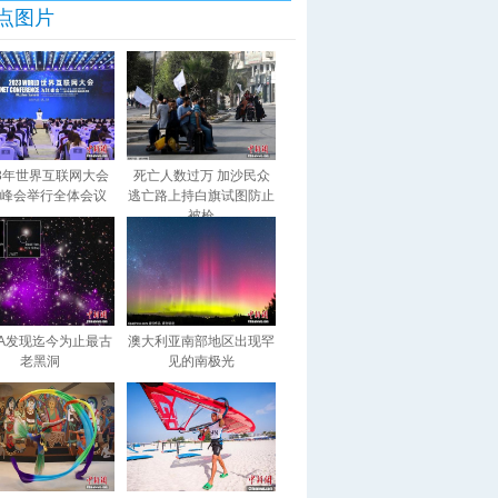
点图片
23年世界互联网大会
死亡人数过万 加沙民众
峰会举行全体会议
逃亡路上持白旗试图防止
被枪
SA发现迄今为止最古
澳大利亚南部地区出现罕
老黑洞
见的南极光