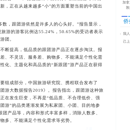
加拿
新，正在从越来越多“小”的方面重塑当前的中国出
敦
侨
数，跟团游依然是许多人的心头好。”报告显示，
旅游的游客比例达55.24%，50.65%的受访者表示
我人
旅游团。
己上
断提高，低品质的跟团游产品正在逐步淘汰。报
度差、不灵活、服务差、购物多、不能满足个性化需
性化、主题化和高品质的“新跟团”游产品正在获得
组成部分，中国旅游研究院、携程联合发布了
团游大数据报告2019》。报告指出，跟团游这种旅
正在发生巨变，不再是“低品质、不合理低价、强
跟团游”的品类逐渐发展为私家团、小团、目的地参
跟团产品等，内容和形式丰富多样，消除人数多、
购物多、不能满足个性化需求等劣势。