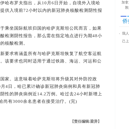
加拿
哈布罗夫指出，从10月6日开始，自境外入境哈
敦
提供入境前72小时以内的新冠肺炎核酸检测阴性报
侨
乘坐国际航班归国的哈萨克斯坦公民而言，如果
我人
酸检测阴性报告，那么需在指定地点进行为期48小
己上
构的核酸检测。
要求将涵盖所有与哈萨克斯坦恢复了航空客运航
类。该要求也同时适用于通过铁路、海运、河运和公
家。这意味着哈萨克斯坦将升级其对外防控政
0月4日，哈已累计确诊新冠肺炎病例和具有新冠肺
性的肺炎病例近14.2万例。哈过去24小时新增上
哈尚有3000余名患者在接受治疗。(完)
【责任编辑:梁异】