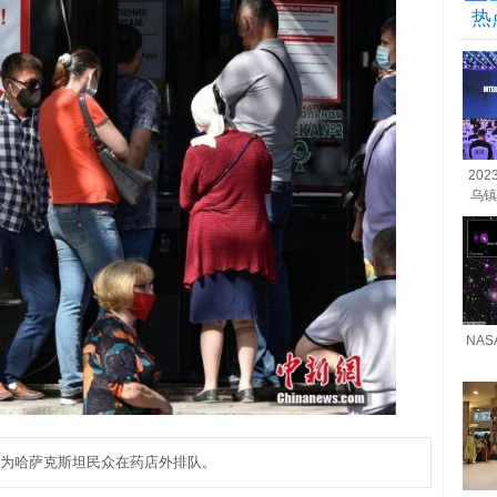
热
20
乌镇
NA
为哈萨克斯坦民众在药店外排队。