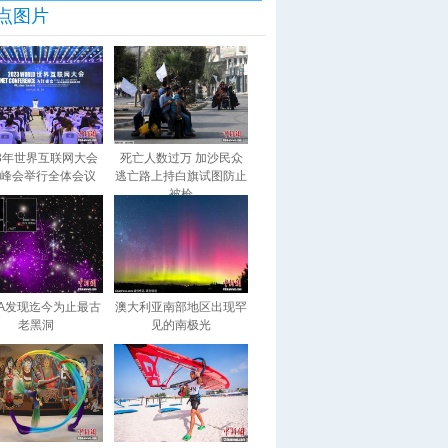
点图片
23年世界互联网大会
死亡人数过万 加沙民众
峰会举行全体会议
逃亡路上持白旗试图防止
被枪
SA发现迄今为止最古
澳大利亚南部地区出现罕
老黑洞
见的南极光